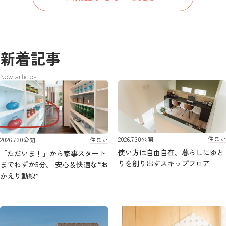
新着記事
New articles
住まい
2026.7.30
公開
住まい
2026.7.30
公開
使い方は自由自在。暮らしにゆと
「ただいま！」から家事スタート
りを創り出すスキップフロア
までわずか5分。 安心＆快適な“お
かえり動線”