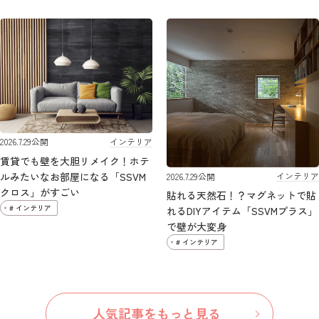
インテリア
2026.7.29
公開
賃貸でも壁を大胆リメイク！ホテ
ルみたいなお部屋になる「SSVM
インテリア
2026.7.29
公開
クロス」がすごい
貼れる天然石！？マグネットで貼
# インテリア
れるDIYアイテム「SSVMプラス」
で壁が大変身
# インテリア
人気記事をもっと見る