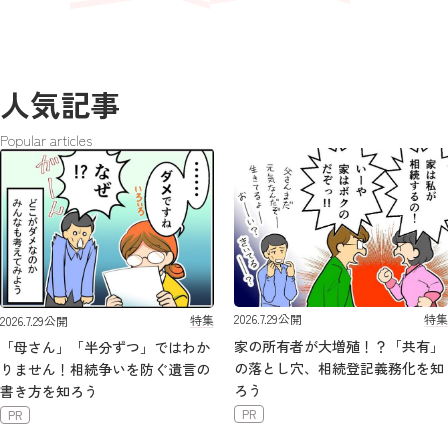
人気記事
Popular articles
特集
2026.7.29
公開
特集
2026.7.29
公開
家の所有者が大増殖！？「共有」
「母さん」「半分ずつ」ではわか
の落とし穴、相続登記義務化を知
りません！相続争いを防ぐ遺言の
ろう
書き方を知ろう
PR
PR