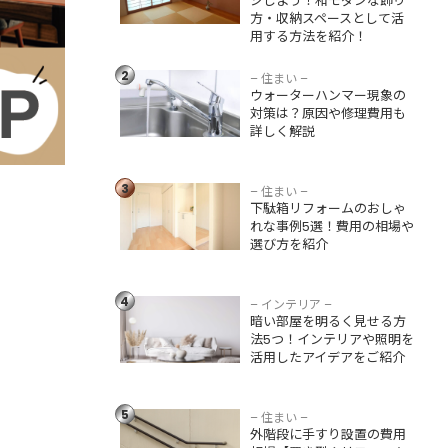
ジしよう！和モダンな飾り
方法を紹介！
方・収納スペースとして活
用する方法を紹介！
ウォーターハンマ
ー現象の対策は？
2
原因や修理費用も
– 住まい –
ウォーターハンマー現象の
詳しく解説
対策は？原因や修理費用も
詳しく解説
下駄箱リフォーム
のおしゃれな事例5
3
選！費用の相場や
– 住まい –
下駄箱リフォームのおしゃ
選び方を紹介
れな事例5選！費用の相場や
選び方を紹介
暗い部屋を明るく
見せる方法5つ！イ
ンテリアや照明を
4
– インテリア –
活用したアイデア
暗い部屋を明るく見せる方
をご紹介
法5つ！インテリアや照明を
活用したアイデアをご紹介
外階段に手すり設
置の費用相場【置
き型やリフォーム
5
– 住まい –
で違う】メリッ
外階段に手すり設置の費用