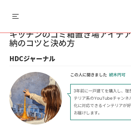
Menu
ホーム
インテリア
キッチンのゴミ箱置き場ア...
キッチンのゴミ箱置き場アイデア
納のコツと決め方
HDCジャーナル
この人に聞きました
続木円可
3年前に一戸建てを購入し、理
テリア系のYouTubeチャ
化に対応できるインテリアが好
お届けします。