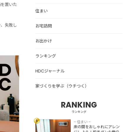
箱を置いた
住まい
や、失敗し
お宅訪問
お出かけ
ランキング
HDCジャーナル
家づくりを学ぶ（ウチつく）
RANKING
床の間をおしゃれ
にアレンジしよ
ランキング
う！和モダンな飾
1
り方・収納スペー
– 住まい –
床の間をおしゃれにアレン
スとして活用する