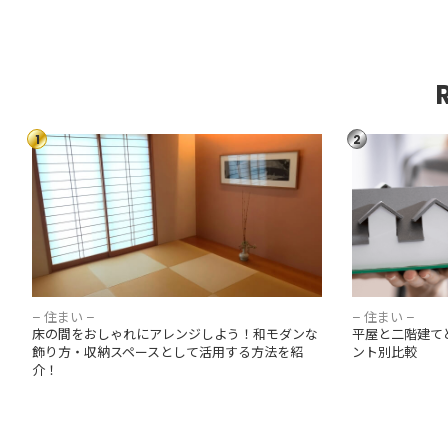
1
2
床の間をおしゃれにアレンジしよう！和モダ
平屋と二階建
ンな飾り方・収納スペースとして活用する方
ポイント別比
法を紹介！
– 住まい –
– 住まい –
床の間をおしゃれにアレンジしよう！和モダンな
平屋と二階建て
飾り方・収納スペースとして活用する方法を紹
ント別比較
介！