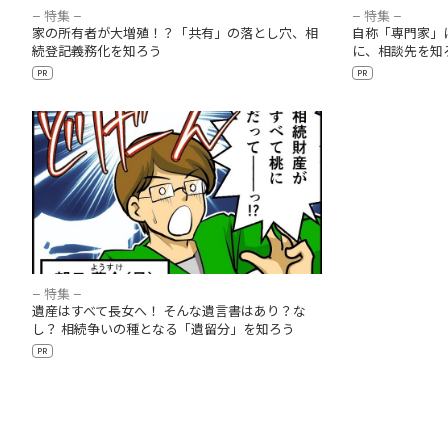
– 特集 –
– 特集 –
家の所有者が大増殖！？「共有」の落とし穴、相
自称「専門家」
続登記義務化を知ろう
に、相談先を知
PR
PR
遺産はすべて長女へ！ そんな遺言書はあり？
なし？ 相続争いの種となる「遺留分」を知ろ
う
– 特集 –
遺産はすべて長女へ！ そんな遺言書はあり？な
し？ 相続争いの種となる「遺留分」を知ろう
PR