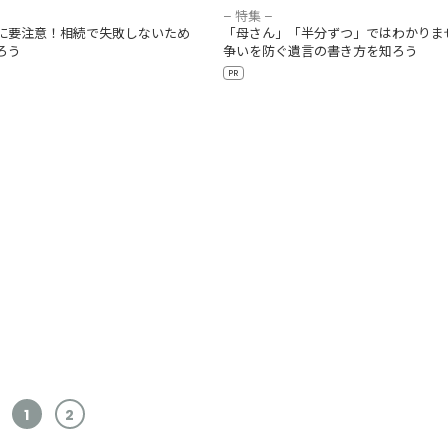
– 特集 –
に要注意！相続で失敗しないため
「母さん」「半分ずつ」ではわかりま
ろう
争いを防ぐ遺言の書き方を知ろう
PR
1
2