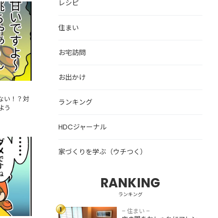
レシピ
えな
託を検討
住まい
お宅訪問
お出かけ
ない！？対
ランキング
よう
HDCジャーナル
ません！
う
家づくりを学ぶ（ウチつく）
RANKING
床の間をおしゃれ
にアレンジしよ
ランキング
う！和モダンな飾
1
り方・収納スペー
– 住まい –