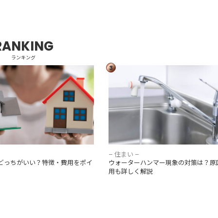
RANKING
ランキング
3
てどっちがいい？特徴・費用を
ウォーターハンマー現象の対策は？
較
理費用も詳しく解説
– 住まい –
どっちがいい？特徴・費用をポイ
ウォーターハンマー現象の対策は？原
用も詳しく解説