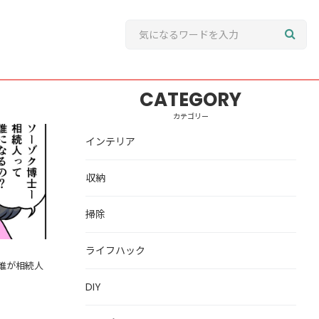
CATEGORY
カテゴリー
？誰が相
インテリア
収納
掃除
ライフハック
誰が相続人
DIY