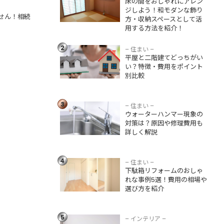
床の間をおしゃれにアレン
スとして活用する
ジしよう！和モダンな飾り
方法を紹介！
せん！相続
方・収納スペースとして活
用する方法を紹介！
平屋と二階建てど
っちがいい？特
2
徴・費用をポイン
– 住まい –
平屋と二階建てどっちがい
ト別比較
い？特徴・費用をポイント
別比較
ウォーターハンマ
ー現象の対策は？
3
原因や修理費用も
– 住まい –
ウォーターハンマー現象の
詳しく解説
対策は？原因や修理費用も
詳しく解説
下駄箱リフォーム
のおしゃれな事例5
4
選！費用の相場や
– 住まい –
下駄箱リフォームのおしゃ
選び方を紹介
れな事例5選！費用の相場や
選び方を紹介
暗い部屋を明るく
見せる方法5つ！イ
ンテリアや照明を
5
– インテリア –