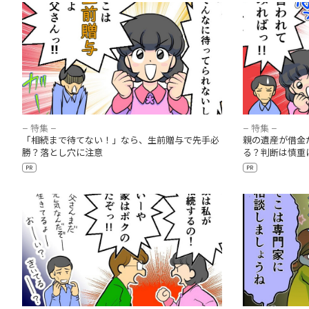
「相続まで待てない！」なら、生前贈与で先
親の遺産が借
手必勝？落とし穴に注意
られる？判断
– 特集 –
– 特集 –
「相続まで待てない！」なら、生前贈与で先手必
親の遺産が借金
勝？落とし穴に注意
る？判断は慎重
PR
PR
家の所有者が大増殖！？「共有」の落とし
自称「専門家
穴、相続登記義務化を知ろう
ために、相談