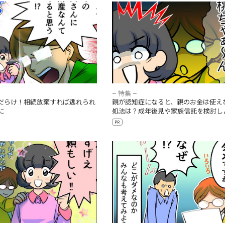
金だらけ！相続放棄すれば逃れ
親が認知症になると、親のお金は使
は慎重に
い！？対処法は？成年後見や家族信
しよう
– 特集 –
だらけ！相続放棄すれば逃れられ
親が認知症になると、親のお金は使え
に
処法は？成年後見や家族信託を検討し
PR
」に要注意！相続で失敗しない
「母さん」「半分ずつ」ではわかり
先を知ろう
相続争いを防ぐ遺言の書き方を知ろ