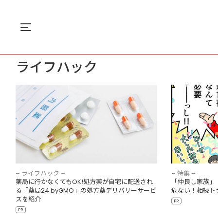
Menu
ホーム
ライフハック
ライフハック
薬局に行かなくてもOK!処方薬が自宅に配送さ
「仲良し家族
れる「薬局24 byGMO」の処方薬デリバリー
では危ない！
サービスを紹介
– ライフハック –
– 特集 –
薬局に行かなくてもOK!処方薬が自宅に配送され
「仲良し家族」
る「薬局24 byGMO」の処方薬デリバリーサービ
危ない！相続ト
スを紹介
PR
PR