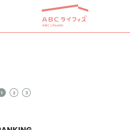
1
2
3
RANKING