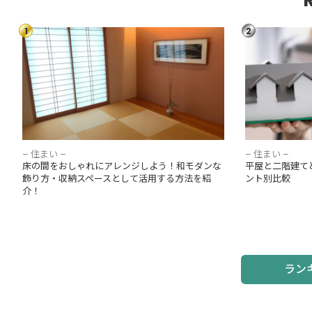
1
2
床の間をおしゃれにアレンジしよう！和モダ
平屋と二階建
ンな飾り方・収納スペースとして活用する方
ポイント別比
法を紹介！
– 住まい –
– 住まい –
床の間をおしゃれにアレンジしよう！和モダンな
平屋と二階建て
飾り方・収納スペースとして活用する方法を紹
ント別比較
介！
ラン