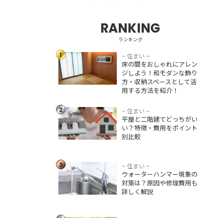
RANKING
床の間をおしゃれ
にアレンジしよ
ランキング
う！和モダンな飾
1
り方・収納スペー
– 住まい –
床の間をおしゃれにアレン
スとして活用する
ジしよう！和モダンな飾り
方法を紹介！
方・収納スペースとして活
用する方法を紹介！
平屋と二階建てど
っちがいい？特
2
徴・費用をポイン
– 住まい –
平屋と二階建てどっちがい
ト別比較
い？特徴・費用をポイント
別比較
ウォーターハンマ
ー現象の対策は？
3
原因や修理費用も
– 住まい –
ウォーターハンマー現象の
詳しく解説
対策は？原因や修理費用も
詳しく解説
下駄箱リフォーム
のおしゃれな事例5