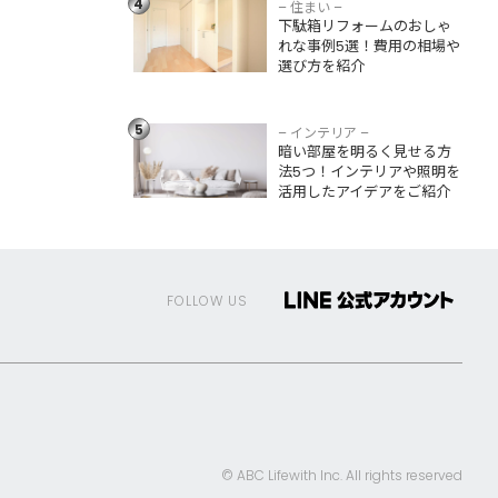
4
選！費用の相場や
– 住まい –
下駄箱リフォームのおしゃ
選び方を紹介
れな事例5選！費用の相場や
選び方を紹介
暗い部屋を明るく
見せる方法5つ！イ
ンテリアや照明を
5
– インテリア –
活用したアイデア
暗い部屋を明るく見せる方
をご紹介
法5つ！インテリアや照明を
活用したアイデアをご紹介
FOLLOW US
© ABC Lifewith Inc. All rights reserved