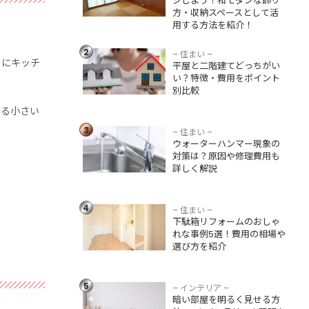
ジしよう！和モダンな飾り
方法を紹介！
方・収納スペースとして活
用する方法を紹介！
平屋と二階建てど
っちがいい？特
2
徴・費用をポイン
– 住まい –
うにキッチ
平屋と二階建てどっちがい
ト別比較
い？特徴・費用をポイント
別比較
ウォーターハンマ
ける小さい
ー現象の対策は？
3
原因や修理費用も
– 住まい –
ウォーターハンマー現象の
詳しく解説
対策は？原因や修理費用も
詳しく解説
下駄箱リフォーム
のおしゃれな事例5
4
選！費用の相場や
– 住まい –
下駄箱リフォームのおしゃ
選び方を紹介
れな事例5選！費用の相場や
選び方を紹介
暗い部屋を明るく
見せる方法5つ！イ
ンテリアや照明を
5
– インテリア –
活用したアイデア
暗い部屋を明るく見せる方