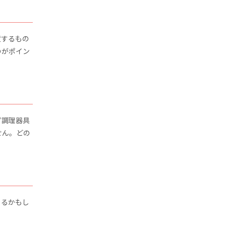
置するもの
のがポイン
ず調理器具
せん。どの
じるかもし