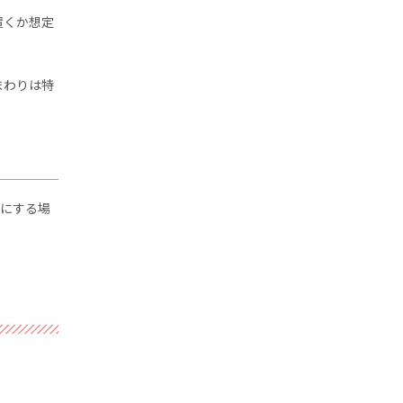
置くか想定
まわりは特
プにする場