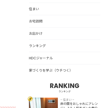
住まい
お宅訪問
お出かけ
ランキング
HDCジャーナル
家づくりを学ぶ（ウチつく）
RANKING
床の間をおしゃれ
にアレンジしよ
ランキング
う！和モダンな飾
1
り方・収納スペー
– 住まい –
床の間をおしゃれにアレン
スとして活用する