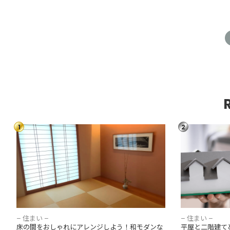
1
2
床の間をおしゃれにアレンジしよう！和モダ
平屋と二階建
ンな飾り方・収納スペースとして活用する方
ポイント別比
法を紹介！
– 住まい –
– 住まい –
床の間をおしゃれにアレンジしよう！和モダンな
平屋と二階建て