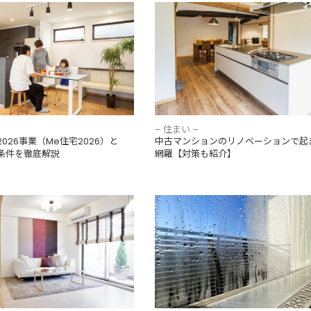
026事業（Me住宅2026）と
中古マンションのリノベーションで
や条件を徹底解説
悔を網羅【対策も紹介】
– 住まい –
026事業（Me住宅2026）と
中古マンションのリノベーションで起
条件を徹底解説
網羅【対策も紹介】
リフォーム費用と事例【後悔し
窓の結露がひどいのはなぜ？原因と
意点も解説】
説！根本を解決して結露を防ごう