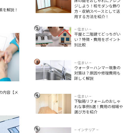
床の間をおしゃれにアレン
スとして活用する
ジしよう！和モダンな飾り
方法を紹介！
策を解説！
方・収納スペースとして活
用する方法を紹介！
平屋と二階建てど
っちがいい？特
2
徴・費用をポイン
– 住まい –
平屋と二階建てどっちがい
ト別比較
事の内容
い？特徴・費用をポイント
別比較
ウォーターハンマ
ー現象の対策は？
3
原因や修理費用も
– 住まい –
ウォーターハンマー現象の
詳しく解説
対策は？原因や修理費用も
詳しく解説
下駄箱リフォーム
のおしゃれな事例5
の内容【メ
4
選！費用の相場や
– 住まい –
下駄箱リフォームのおしゃ
選び方を紹介
れな事例5選！費用の相場や
選び方を紹介
暗い部屋を明るく
前に確認
見せる方法5つ！イ
ンテリアや照明を
5
– インテリア –