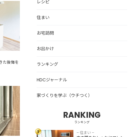
レシピ
起きた後
住まい
お宅訪問
お出かけ
きた後悔を
ランキング
HDCジャーナル
対策を解
家づくりを学ぶ（ウチつく）
RANKING
床の間をおしゃれ
にアレンジしよ
ランキング
う！和モダンな飾
1
り方・収納スペー
– 住まい –