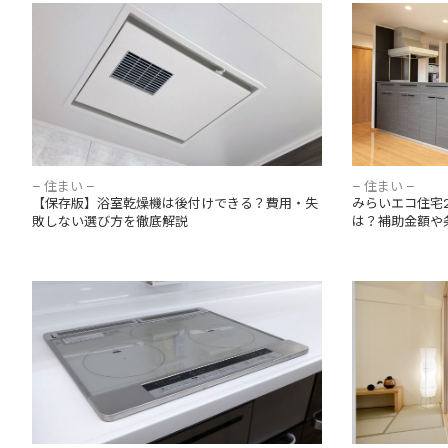
【保存版】浴室乾燥機は後付けできる？費
みらいエコ住宅2
用・失敗しない選び方を徹底解説
は？補助金額
– 住まい –
– 住まい –
【保存版】浴室乾燥機は後付けできる？費用・失
みらいエコ住宅2
敗しない選び方を徹底解説
は？補助金額や
ガスコンロからIHには交換可能【後悔しない
間取り変更の
ために費用や注意点を理解しよう】
ないための注