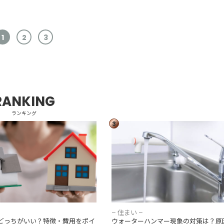
1
2
3
RANKING
ランキング
3
てどっちがいい？特徴・費用を
ウォーターハンマー現象の対策は？
較
理費用も詳しく解説
– 住まい –
どっちがいい？特徴・費用をポイ
ウォーターハンマー現象の対策は？原