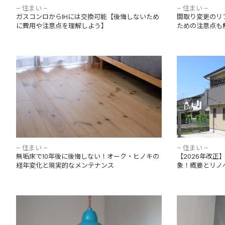
– 住まい –
– 住まい –
ガスコンロからIHには交換可能【後悔しないため
間取り変更のリ
に費用や注意点を理解しよう】
ための注意点も
無垢床で10年後に後悔しない！オーク・ヒノ
【2026年改
キの経年変化と現実的なメンテナンス
対象！概要と
– 住まい –
– 住まい –
無垢床で10年後に後悔しない！オーク・ヒノキの
【2026年改
経年変化と現実的なメンテナンス
象！概要とリノ
施主支給とは何？メリット・デメリットを解
換気扇からキ
説
ル・ゴーなど
での対処法も