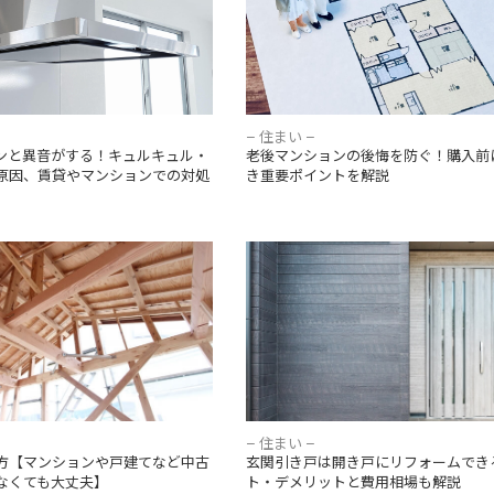
– 住まい –
ンと異音がする！キュルキュル・
老後マンションの後悔を防ぐ！購入前
原因、賃貸やマンションでの対処
き重要ポイントを解説
べ方【マンションや戸建てなど
玄関引き戸は開き戸にリフォームで
明書がなくても大丈夫】
リット・デメリットと費用相場も解
– 住まい –
方【マンションや戸建てなど中古
玄関引き戸は開き戸にリフォームでき
なくても大丈夫】
ト・デメリットと費用相場も解説