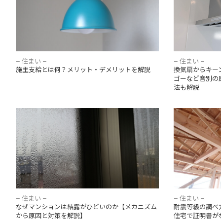
– 住まい –
– 住まい –
施主支給とは何？メリット・デメリットを解説
換気扇からキー
ゴーなど音別の
法も解説
なぜマンションは結露がひどいのか【メカニ
耐震等級の調
ズムから原因と対策を解説】
中古住宅で証
– 住まい –
– 住まい –
なぜマンションは結露がひどいのか【メカニズム
耐震等級の調べ
から原因と対策を解説】
住宅で証明書が