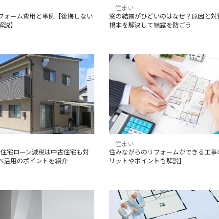
– 住まい –
フォーム費用と事例【後悔しない
窓の結露がひどいのはなぜ？原因と対
解説】
根本を解決して結露を防ごう
正】住宅ローン減税は中古住宅も
住みながらのリフォームができる工
リノベ活用のポイントを紹介
【メリットやポイントも解説】
– 住まい –
正】住宅ローン減税は中古住宅も対
住みながらのリフォームができる工事
ベ活用のポイントを紹介
リットやポイントも解説】
ーンと異音がする！キュルキュ
老後マンションの後悔を防ぐ！購入
音別の原因、賃貸やマンション
すべき重要ポイントを解説
解説