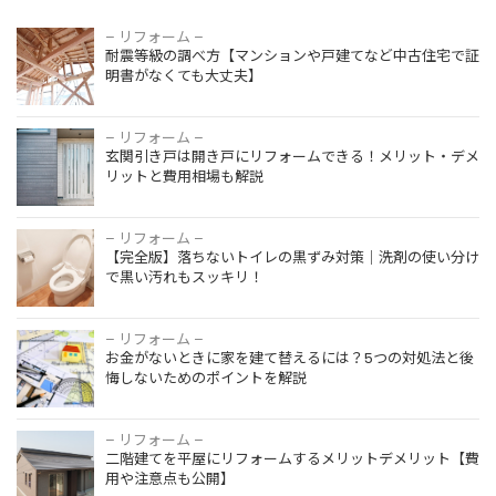
– リフォーム –
耐震等級の調べ方【マンションや戸建てなど中古住宅で証
明書がなくても大丈夫】
– リフォーム –
玄関引き戸は開き戸にリフォームできる！メリット・デメ
リットと費用相場も解説
– リフォーム –
【完全版】落ちないトイレの黒ずみ対策｜洗剤の使い分け
で黒い汚れもスッキリ！
– リフォーム –
お金がないときに家を建て替えるには？5つの対処法と後
悔しないためのポイントを解説
– リフォーム –
二階建てを平屋にリフォームするメリットデメリット【費
用や注意点も公開】