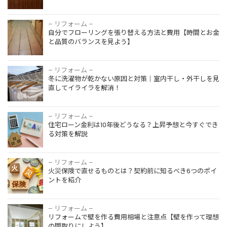
– リフォーム –
自分でフローリングを張り替える方法と費用【時間とお金
と品質のバランスを見よう】
– リフォーム –
冬に洗濯物が乾かない原因と対策｜室内干し・外干しを見
直してイライラを解消！
– リフォーム –
住宅ローン金利は10年後どうなる？上昇予想と今すぐでき
る対策を解説
– リフォーム –
火災保険で直せるものとは？契約前に知るべき6つのポイ
ントを紹介
– リフォーム –
リフォームで壁を作る費用相場と注意点【壁を作って理想
の間取りにしよう】