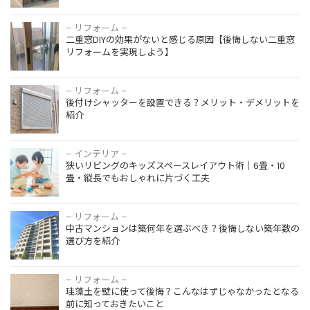
– リフォーム –
二重窓DIYの効果がないと感じる原因【後悔しない二重窓
リフォームを実現しよう】
– リフォーム –
後付けシャッターを設置できる？メリット・デメリットを
紹介
– インテリア –
狭いリビングのキッズスペースレイアウト術｜6畳・10
畳・縦長でもおしゃれに片づく工夫
– リフォーム –
中古マンションは築何年を選ぶべき？後悔しない築年数の
選び方を紹介
– リフォーム –
珪藻土を壁に使って後悔？こんなはずじゃなかったとなる
前に知っておきたいこと