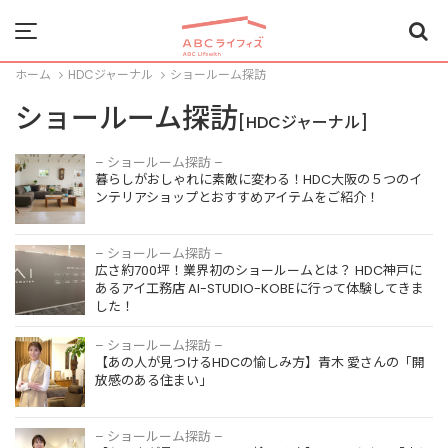
Menu
ホーム
HDCジャーナル
ショールーム探訪
ショールーム探訪
[HDCジャーナル]
– ショールーム探訪 –
暮らしがおしゃれに素敵に変わる！HDC大阪の５つのイ
ンテリアショップとおすすめアイテムをご紹介！
– ショールーム探訪 –
広さ約700坪！業界初のショールームとは？ HDC神戸に
あるアイ工務店 AI-STUDIO-KOBEに行って体験してきま
した！
– ショールーム探訪 –
【あの人が見つけるHDCの愉しみ方】青木 愛さんの「開
放感のある住まい」
– ショールーム探訪 –