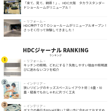
「来て、見て、納得！」、 HDC大阪 タカラスタンダー
ドショールームがリニューアル！
– リフォーム –
HDC神戸ＴＯＴＯショールームがリニューアルオープン！
さっそく行って体験してきました！
HDCジャーナル RANKING
ランキング
1
– リフォーム –
キッチンの照明、どれにする？失敗しやすい理由や照明選
びに迷わないコツを紹介
2
– インテリア –
狭いリビングのキッズスペースレイアウト術｜6畳・10
畳・縦長でもおしゃれに片づく工夫
3
– インテリア –
デスクの奥行き60㎝は狭い？使い方に合わせておすすめ