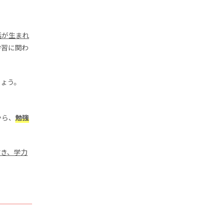
話が生まれ
学習に関わ
しょう。
から、
勉強
付き、学力