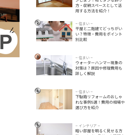
ジしよう！和モダンな飾り
方法を紹介！
方・収納スペースとして活
用する方法を紹介！
平屋と二階建てど
っちがいい？特
2
徴・費用をポイン
– 住まい –
平屋と二階建てどっちがい
ト別比較
い？特徴・費用をポイント
別比較
ウォーターハンマ
ー現象の対策は？
3
原因や修理費用も
– 住まい –
ウォーターハンマー現象の
詳しく解説
対策は？原因や修理費用も
詳しく解説
下駄箱リフォーム
のおしゃれな事例5
4
選！費用の相場や
– 住まい –
下駄箱リフォームのおしゃ
選び方を紹介
れな事例5選！費用の相場や
選び方を紹介
暗い部屋を明るく
見せる方法5つ！イ
ンテリアや照明を
5
– インテリア –
活用したアイデア
暗い部屋を明るく見せる方