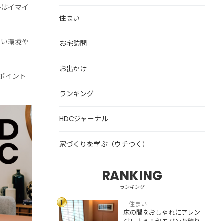
子はイマイ
住まい
すい環境や
お宅訪問
お出かけ
ポイント
ランキング
HDCジャーナル
家づくりを学ぶ（ウチつく）
RANKING
床の間をおしゃれ
にアレンジしよ
ランキング
う！和モダンな飾
1
り方・収納スペー
– 住まい –
床の間をおしゃれにアレン
スとして活用する