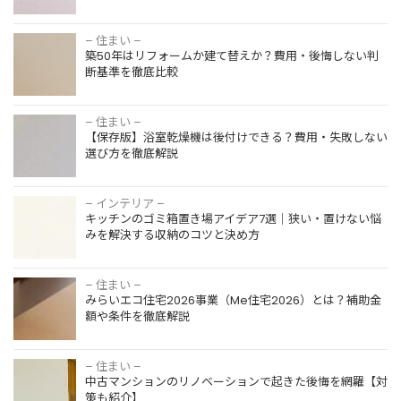
– 住まい –
築50年はリフォームか建て替えか？費用・後悔しない判
断基準を徹底比較
– 住まい –
【保存版】浴室乾燥機は後付けできる？費用・失敗しない
選び方を徹底解説
– インテリア –
キッチンのゴミ箱置き場アイデア7選｜狭い・置けない悩
みを解決する収納のコツと決め方
– 住まい –
みらいエコ住宅2026事業（Me住宅2026）とは？補助金
額や条件を徹底解説
トイレ交換
は自分でで
– 住まい –
きる？失敗
中古マンションのリノベーションで起きた後悔を網羅【対
リスクとプ
策も紹介】