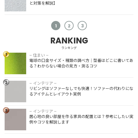
と対策を解説】
住みながら
のリフォー
ムができる
1
2
3
工事の内容
【メリット
RANKING
施主支給と
やポイント
は何？メリ
ランキング
も解説】
キッチンの
ット・デメ
1
– 住まい –
ゴミ箱置き
リットを解
電球の口金サイズ・種類の調べ方｜型番はどこに書いてあ
場アイデア
説
る？わからない場合の見方・測るコツ
7選｜狭
い・置けな
みらいエコ
い悩みを解
2
– インテリア –
住宅2026
決する収納
リビングはソファーなしでも快適！ソファーの代わりにな
事業（Me
のコツと決
るアイテムとレイアウト実例
住宅
め方
2026）と
なぜマンシ
は？補助金
ョンは結露
3
– インテリア –
額や条件を
がひどいの
居心地の良い部屋を作る家具の配置とは？参考にしたい実
徹底解説
か【メカニ
例やコツを解説します
ズムから原
因と対策を