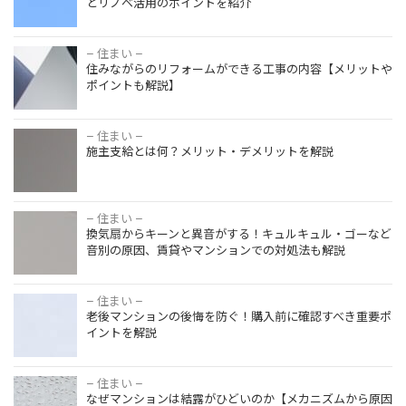
で起きた後
とリノベ活用のポイントを紹介
悔を網羅
ガスコンロ
【対策も紹
中学生の部
からIHには
– 住まい –
介】
屋レイアウ
交換可能
住みながらのリフォームができる工事の内容【メリットや
ト術｜6畳
【後悔しな
ポイントも解説】
でもおしゃ
いために費
間取り変更
れに整うイ
用や注意点
のリフォー
ンテリアと
– 住まい –
を理解しよ
【2026年
ム費用と事
施主支給とは何？メリット・デメリットを解説
男女別収納
う】
版】住宅省
例【後悔し
のコツ
エネ補助金
ないための
の種類と申
注意点も解
請の流れ｜
– 住まい –
説】
2025年か
換気扇からキーンと異音がする！キュルキュル・ゴーなど
窓の結露が
音別の原因、賃貸やマンションでの対処法も解説
らの変更点
ひどいのは
も紹介
なぜ？原因
と対策を解
– 住まい –
説！根本を
老後マンションの後悔を防ぐ！購入前に確認すべき重要ポ
解決して結
イントを解説
露を防ごう
– 住まい –
なぜマンションは結露がひどいのか【メカニズムから原因