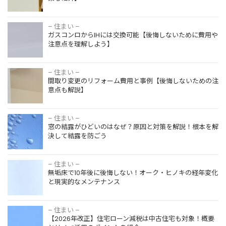
ロに依頼す
築50年は
べきケース
リフォーム
– 住まい –
を解説
か建て替え
ガスコンロからIHには交換可能【後悔しないために費用や
か？費用・
注意点を理解しよう】
後悔しない
判断基準を
– 住まい –
徹底比較
間取り変更のリフォーム費用と事例【後悔しないための注
【保存版】
意点も解説】
浴室乾燥機
は後付けで
きる？費
– 住まい –
用・失敗し
窓の結露がひどいのはなぜ？原因と対策を解説！根本を解
ない選び方
決して結露を防ごう
を徹底解説
– 住まい –
無垢床で10年後に後悔しない！オーク・ヒノキの経年変化
と現実的なメンテナンス
中古マンシ
ョンのリノ
– 住まい –
ベーション
【2026年改正】住宅ローン減税は中古住宅も対象！概要