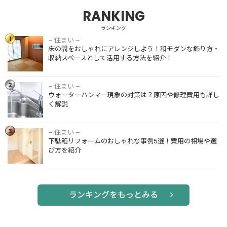
RANKING
ランキング
1
– 住まい –
床の間をお
床の間をおしゃれにアレンジしよう！和モダンな飾り方・
しゃれにア
収納スペースとして活用する方法を紹介！
レンジしよ
う！和モダ
ンな飾り
2
– 住まい –
ウォーター
方・収納ス
ウォーターハンマー現象の対策は？原因や修理費用も詳し
ハンマー現
ペースとし
く解説
象の対策
て活用する
は？原因や
方法を紹
修理費用も
3
介！
– 住まい –
下駄箱リフ
詳しく解説
下駄箱リフォームのおしゃれな事例5選！費用の相場や選
ォームのお
び方を紹介
しゃれな事
例5選！費
用の相場や
選び方を紹
介
ランキングをもっとみる