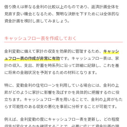
借り換えは単なる金利の比較以上のものであり、返済計画全体を
見直す良い機会となるため、賢明な決断を下すためには全体的な
資金計画を検討し直してみましょう。
キャッシュフロー表を作成しておく
金利変動に備えて家計の収支を効果的に管理するため、
キャッシ
ュフロー表の作成が非常に有効
です。キャッシュフロー表は、家
計の収入、支出、貯蓄を時系列に沿って詳細に記録し、これを基
に将来の金融状況を予測するための材料となります。
特に、変動金利の住宅ローンを利用している場合には、金利の上
昇がどのように家計に影響を及ぼすかを具体的に把握するのに役
立ちます。キャッシュフロー表を用いることで、金利の上昇がもた
らす可能性のある収支の悪化を事前に分析することが可能です。
例えば、金利変動の度にキャッシュフロー表を更新し、どの程度
収支が変化するかを確認することで、必要に応じて資金計画の調