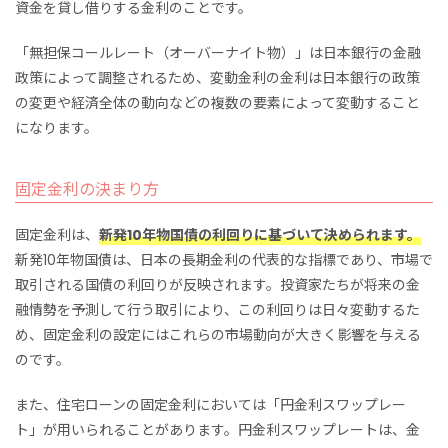
資金を貸し借りする金利のことです。
「無担保コールレート（オーバーナイト物）」は日本銀行の金融
政策によって調整されるため、変動金利
の金利
は日本銀行の政策
の変更
や
経済全体の動向などの複数の要素によって変動
すること
になります。
固定金利の決まり方
固定金利は、
新発10年物国債の利回りに基づいて決められます。
新発10年物国債は、日本の長期金利の代表的な指標であり、市場で
取引される国債の利回りが反映されます。投資家たちが将来の金
融情勢を予測して行う取引により、この利回りは日々変動するた
め、固定金利の設定にはこれらの市場動向が大きく影響を与える
のです。
また、住宅ローンの固定金利においては「円金利スワップレー
ト」が用いられることがあります。円金利スワップレートは、金