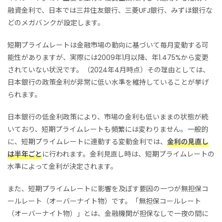
融資金利で、日本では三井住友銀行、三菱UFJ銀行、みずほ銀行な
どのメガバンクが設定します。
短期プライムレートは金融市場の動向に基づいて毎月変動する可
能性がありますが、実際には2009年1月以降、年1.475%から変更
されていない状況です。（2024年4月時点）その理由としては、
日本銀行の政策金利が非常に低い水準を維持していることが挙げ
られます。
日本銀行の低金利政策により、市場の金利も低いままの状態が続
いており、短期プライムレートも頻繁には変わりません。一般的
に、短期プライムレートに連動する変動金利では、
金利の見直し
は半年ごと
に行われます
。金利
見直し時
は、
短期プライムレートの
水準によって金利が決定されます。
また、短期プライムレートに影響を及ぼす要因の一つが無担保コ
ールレート（オーバーナイト物）です。「無担保コールレート
（オーバーナイト物）」とは、金融機関が担保なしで一夜の間に