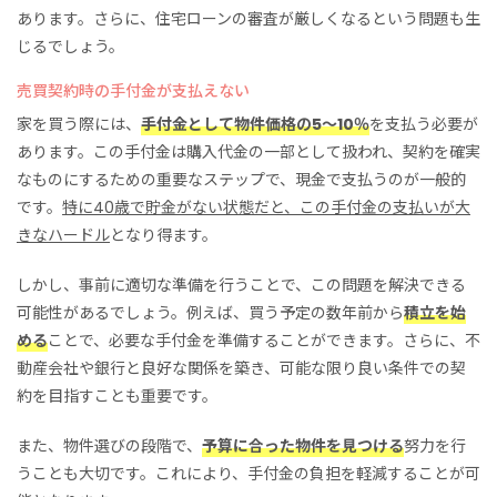
あります。さらに、住宅ローンの審査が厳しくなるという問題も生
じるでしょう。
売買契約時の手付金が支払えない
家を買う際には、
手付金として物件価格の5～10％
を支払う必要が
あります。この手付金は購入代金の一部として扱われ、契約を確実
なものにするための重要なステップで、現金で支払うのが一般的
です。
特に40歳で貯金がない状態だと、この手付金の支払いが大
きなハードル
となり得ます。
しかし、事前に適切な準備を行うことで、この問題を解決できる
可能性があるでしょう。例えば、買う予定の数年前から
積立を始
める
ことで、必要な手付金を準備することができます。さらに、不
動産会社や銀行と良好な関係を築き、可能な限り良い条件での契
約を目指すことも重要です。
また、物件選びの段階で、
予算に合った物件を見つける
努力を行
うことも大切です。これにより、手付金の負担を軽減することが可