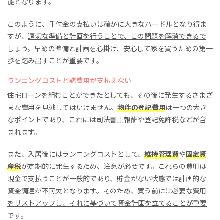
能となります。
このように、手付金の支払いは確かに大きなハードルとなり得ま
すが、
適切な準備と計画を行うことで、この問題を解消できるで
しょう。
早めの準備と計画を心掛け、安心して家を買うための第一
歩を踏み出すことが重要です。
ランニングコストと諸費用が支払えない
住宅ローンを組むことができたとしても、その後に発生するさまざ
まな費用を見逃してはいけません。
物件の登記費用
は一つの大き
なポイントであり、これには司法書士報酬や登記免許税などが含
まれます。
また、入居後にはランニングコストとして、
維持管理費
や
固定資
産税
が定期的に発生するため、注意が必要です。これらの費用は
現金で支払うことが一般的であり、貯金がない状態では計画的な
資金調達が不可欠となります。そのため、
買う前には必要な費用
をリストアップし、それに基づいて資金計画を立てることが重要
です。