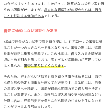
いうデメリットもあります。したがって、貯蓄がない状態で家を買
うのは困難が伴いますが、
将来的な資産形成の視点からは、買う
ことを検討する価値がある
でしょう。
審査に通過しない可能性がある
40歳で貯金がない状態で家を買う際には、住宅ローンの審査に通
ることが一つの大きなハードルとなります。審査の際には、返済
比率が非常に重要な要素です。この比率は、借り入れる金額が年
収に占める割合を示しており、高すぎると返済能力が不足してい
ると見られ、
審査に通りにくくなります
。
そのため、
貯金がない状態でも家を買う準備を進めるには、適切
な借入額の選定と慎重な計画立てが必要
です。具体的には、自身
の年収と支出を精査し、返済が可能な範囲内での借入額を決定す
ることが重要です。また、将来的な収入増加や支出の削減なども
計画に含め、経済的安定を保ちながら理想の住まいを手に入れる
ことができるよう努めましょう。