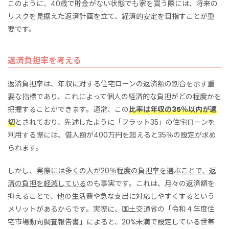
このように、40歳で貯金がない状態でも家を買う際には、将来の
リスクを見据えた返済計画を立て、経済的安定を目指すことが重
要です。
返済負担率を考える
返済負担率は、年収に対する住宅ローンの返済額の割合を示す重
要な指標であり、これによって個人の経済的な負担がどの程度かを
把握することができます。通常、この
比率は年収の35％以内が適
切
とされており、先述したように「フラット35」の住宅ローンを
利用する際には、借入額が400万円を超えると35％の設定が求め
られます。
しかし、
実際には多くの人が20％程度の負担率を選ぶことで、返
済の負担を軽減している
のも事実です。これは、月々の返済額を
抑えることで、他の生活費や急な支出に対応しやすくするという
メリットがあるからです。実際に、国土交通省の「令和４年度住
宅市場動向調査報告書」によると、20%未満で設定している世帯