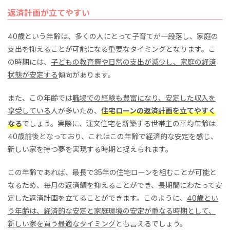
返済計画が立てやすい
40歳という年齢は、多くの人にとって子育てが一段落し、家庭の
支出を抑えることが可能になる重要なタイミングとなります。こ
の時期には、
子どもの教育費や日常の支出が減少し、家庭の経済
状態が安定する
傾向があります。
また、この年齢では
職場での経験も豊富になり、安定した収入を
享受している
人が多いため、
住宅ローンの返済計画を立てやすく
なる
でしょう。実際に、注文住宅を新築する世帯主の平均年齢は
40歳前後となっており、これはこの年齢で経済的な安定を感じ、
新しい家を持つ夢を実現する時期と捉えられます。
この年齢であれば、最長で35年の住宅ローンを組むことが可能と
なるため、毎月の返済額を抑えることができ、長期間にわたって安
定した返済計画を立てることができます。このように、
40歳とい
う年齢は、経済的な安定と家庭環境の安定が重なる時期として、
新しい家を買う最適なタイミング
とも言えるでしょう。