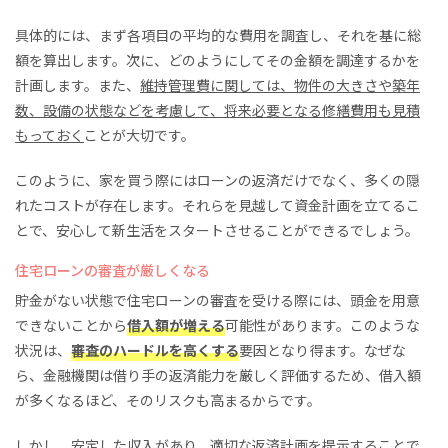
具体的には、まず各項目の平均的な費用を調査し、それを基に総
額を算出します。次に、どのようにしてその金額を調達するかを
計画します。また、
維持管理費に関しては、物件の大きさや築年
数、設備の状態などを考慮して、将来必要となる修繕費用も見積
もっておく
ことが大切です。
このように、家を買う際にはローンの返済だけでなく、多くの隠
れたコストが存在します。それらを見越して資金計画を立てるこ
とで、安心して新生活をスタートさせることができるでしょう。
住宅ローンの審査が厳しくなる
貯金がない状態で住宅ローンの審査を受ける際には、頭金を用意
できないことから
借入額が増える
可能性があります。このような
状況は、
審査のハードルを高くする
要因となり得ます。なぜな
ら、金融機関は借り手の返済能力を厳しく評価するため、借入額
が多くなるほど、そのリスクも高まるからです。
しかし、
安定した収入があり、適切な返済計画を提示することで、