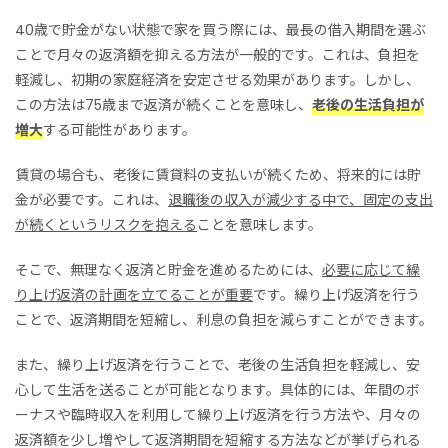
40歳で貯金がない状態で家を買う際には、最長の借入期間を選ぶ
ことで月々の返済額を抑える方法が一般的です。これは、負担を
軽減し、初期の家庭経済を安定させる効果があります。しかし、
この方法は75歳まで返済が続くことを意味し、
老後の生活負担が
増大
する可能性があります。
賃貸の場合も、老後に賃貸料の支払いが続くため、将来的には貯
金が必要です。これは、
退職後の収入が減少する中で、固定の支出
が続くというリスクを抱える
ことを意味します。
そこで、無理なく返済と貯金を進めるためには、
必要に応じて繰
り上げ返済の計画を立てることが重要
です。繰り上げ返済を行う
ことで、返済期間を短縮し、利息の負担を減らすことができます。
また、繰り上げ返済を行うことで、老後の生活負担を軽減し、安
心して生活を送ることが可能となります。具体的には、年間のボ
ーナスや臨時収入を利用して繰り上げ返済を行う方法や、月々の
返済額を少し増やして返済期間を短縮する方法などが挙げられる