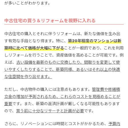
が多いことがわかります。
中古住宅の買う＆リフォームを視野に入れる
中古住宅の購入とそれに伴うリフォームは、新たな価値を生み出
す有効な手段となり得ます。特に、
築20年程度のマンションは新
築時に比べて価格が大幅に下がる
ことが一般的であり、これを利用
しリフォームを行うことで、資産価値を高めることが可能です。例
えば、
古い設備を最新のものに交換したり、間取りを変更して使
いやすくしたりすることで、新築同様、あるいはそれ以上の快適
な住空間を作り出せます。
ただし、中古物件の購入には注意点もあります。
管理費や修繕積
立金の増加が予測されるため、これらのコストを見極めることが
重要
です。また、新築の返済計画が厳しくなる可能性もあります
ので、
買う前に十分なリサーチと計画が必要
です。
さらに、リノベーションには時間とコストがかかるため、
予算内