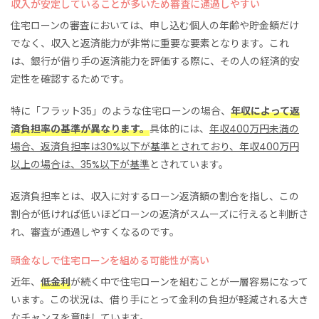
収入が安定していることが多いため審査に通過しやすい
住宅ローンの審査においては、申し込む個人の年齢や貯金額だけ
でなく、収入と返済能力が非常に重要な要素となります。これ
は、銀行が借り手の返済能力を評価する際に、その人の経済的安
定性を確認するためです。
特に「フラット35」のような住宅ローンの場合、
年収によって返
済負担率の基準が異なります。
具体的には、
年収400万円未満の
場合、返済負担率は30%以下が基準とされており、年収400万円
以上の場合は、35%以下が基準
とされています。
返済負担率とは、収入に対するローン返済額の割合を指し、この
割合が低ければ低いほどローンの返済がスムーズに行えると判断さ
れ、審査が通過しやすくなるのです。
頭金なしで住宅ローンを組める可能性が高い
近年、
低金利
が続く中で住宅ローンを組むことが一層容易になって
います。この状況は、借り手にとって金利の負担が軽減される大き
なチャンスを意味しています。