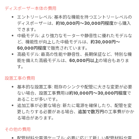
ディスポーザー本体の費用
エントリーレベル: 基本的な機能を持つエントリーレベルの
ディスポーザーは、
約10,000円～30,000円程度
から購入
できます。
中級モデル: より強力なモーターや静音性に優れたモデルな
ど、機能性が向上した中級モデルは、
約30,000円～
60,000円程度
で販売されています。
高級モデル: 最高の性能や静音性、長期保証など、特別な機
能を備えた高級モデルは、
60,000円以上
の場合もありま
す。
設置工事の費用
基本的な設置工事: 既存のシンクや配管に大きな変更が必要
ない場合、設置工事費用は
約10,000円～30,000円程度
で
あることが多いです。
追加工事が必要な場合: 新たに電源を確保したり、配管を変
更したりする必要がある場合、
追加で数万円
の工事費がかか
る場合があります。
その他の費用
配管材料や電源ケーブル: 必要に応じて新しい配管材料や電