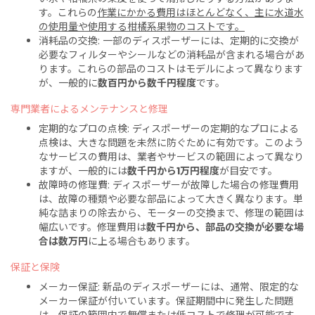
す。これらの
作業にかかる費用はほとんどなく、主に水道水
の使用量や使用する柑橘系果物のコストです。
消耗品の交換: 一部のディスポーザーには、定期的に交換が
必要なフィルターやシールなどの消耗品が含まれる場合があ
ります。これらの部品のコストはモデルによって異なります
が、一般的に
数百円から数千円程度
です。
専門業者によるメンテナンスと修理
定期的なプロの点検: ディスポーザーの定期的なプロによる
点検は、大きな問題を未然に防ぐために有効です。このよう
なサービスの費用は、業者やサービスの範囲によって異なり
ますが、一般的には
数千円から1万円程度
が目安です。
故障時の修理費: ディスポーザーが故障した場合の修理費用
は、故障の種類や必要な部品によって大きく異なります。単
純な詰まりの除去から、モーターの交換まで、修理の範囲は
幅広いです。修理費用は
数千円から、部品の交換が必要な場
合は数万円
に上る場合もあります。
保証と保険
メーカー保証: 新品のディスポーザーには、通常、限定的な
メーカー保証が付いています。保証期間中に発生した問題
は、
保証の範囲内で無償または低コストで修理が可能です。