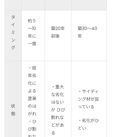
タ
約５
イ
～10
築20年
築30～40
ミ
年に
前後
年
ン
一度
グ
・経
年劣
化に
・重大
よる
・サイディ
な劣化
塗装
ング材が反
はない
状
のは
っている
が ひび
態
がれ
割れな
・劣化がひ
・ひ
どがあ
どい
び割
る
れな