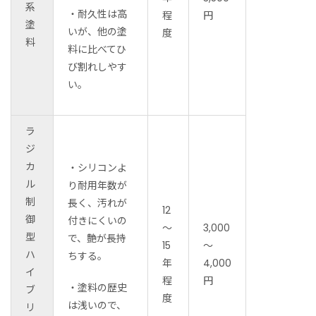
系
・耐久性は高
程
円
塗
いが、他の塗
度
料
料に比べてひ
び割れしやす
い。
ラ
ジ
カ
・シリコンよ
ル
り耐用年数が
制
長く、
汚れが
12
御
付きにくいの
～
3,000
型
で、艶が長持
15
～
ハ
ちする。
年
4,000
イ
程
円
・塗料の歴史
ブ
度
は浅いので、
リ