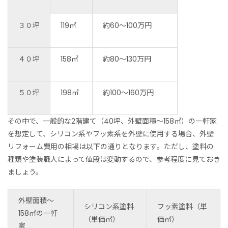
３０坪
119㎡
約60～100万円
４０坪
158㎡
約80～130万円
５０坪
198㎡
約100～160万円
その中で、一般的な2階建て（40坪、外壁面積～158㎡）の一軒家
を想定して、シリコン系やフッ素系を外壁に使用する場合、外壁
リフォーム費用の相場は以下の通りとなります。ただし、塗料の
種類や塗装職人によって値段は変動するので、参考程度に見ておき
ましょう。
外壁面積～
シリコン系塗料
フッ素塗料（単
158㎡の一軒
（単価㎡）
価㎡）
家