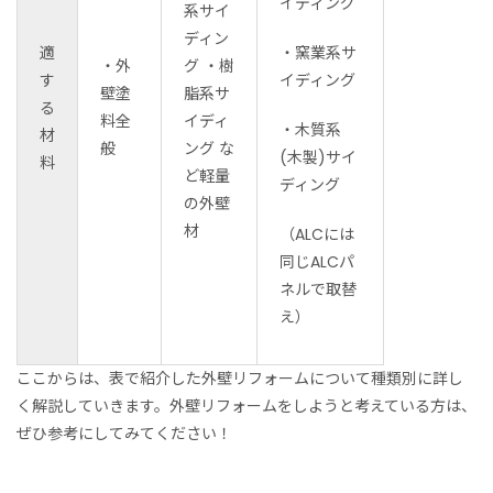
イディング
系サイ
ディン
適
・窯業系サ
・外
グ ・樹
す
イディング
壁塗
脂系サ
る
料全
イディ
・木質系
材
般
ング な
(木製)サイ
料
ど軽量
ディング
の外壁
材
（ALCには
同じALCパ
ネルで取替
え）
ここからは、表で紹介した外壁リフォームについて種類別に詳し
く解説していきます。外壁リフォームをしようと考えている方は、
ぜひ参考にしてみてください！