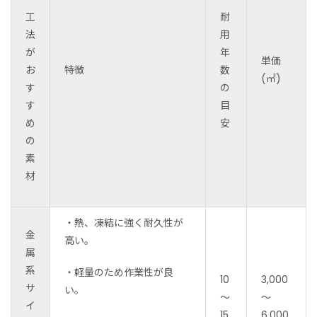
工
耐
法
用
が
年
単価
お
特徴
数
(㎡)
す
の
す
目
め
安
の
素
材
・熱、凍結に強く耐久性が
金
高い。
属
系
・軽量のため作業性が良
10
3,000
サ
い。
～
～
イ
15
6,000