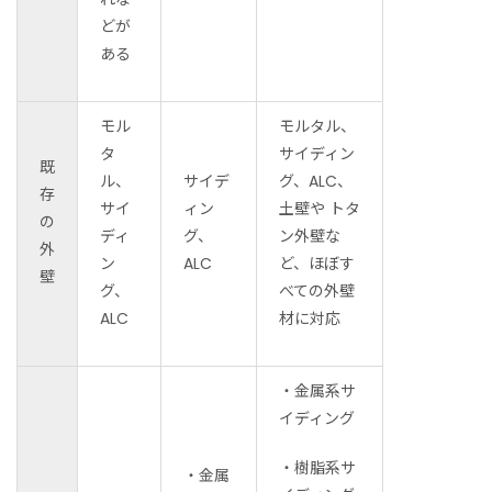
どが
ある
モル
モルタル、
タ
サイディン
既
ル、
サイデ
グ、ALC、
存
サイ
ィン
土壁や トタ
の
ディ
グ、
ン外壁な
外
ン
ALC
ど、ほぼす
壁
グ、
べての外壁
ALC
材に対応
・金属系サ
イディング
・樹脂系サ
・金属