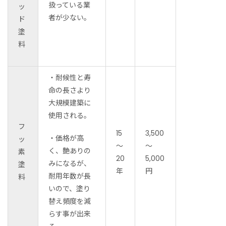
扱っている業
ッ
者が少ない。
ド
塗
料
・耐候性と寿
命の長さより
大規模建築に
使用される。
フ
15
3,500
・価格が高
ッ
～
～
く、艶ありの
素
20
5,000
みになるが、
塗
年
円
耐用年数が長
料
いので、塗り
替え頻度を減
らす事が出来