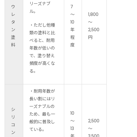
リーズナブ
ウ
7
ル。
レ
～
1,800
タ
10
～
・
ただし他種
ン
年
2,500
類の塗料と比
塗
程
円
べると、耐用
料
度
年数が低いの
で、塗り替え
頻度が高くな
る。
・耐用年数が
長い割にはリ
ーズナブルの
シ
10
ため、最も一
リ
～
2,500
般的に普及し
コ
13
～
ている。
ン
年
3,500