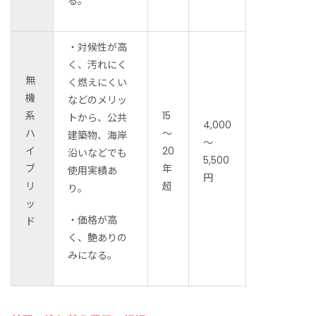
る。
・対候性が高
く、汚れにく
無
く燃えにくい
機
などのメリッ
系
15
トから、
公共
4,000
ハ
～
建築物、海岸
～
イ
20
沿いなどでも
5,500
ブ
年
使用実績あ
円
リ
超
り
。
ッ
・価格が高
ド
く、艶ありの
みになる。