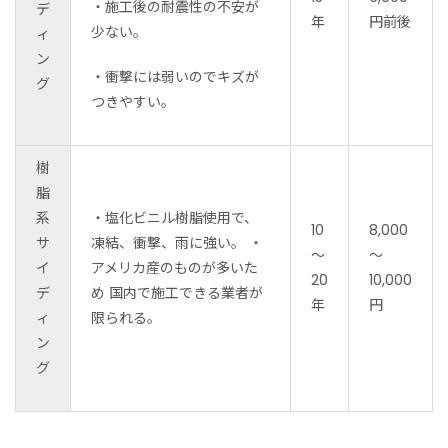
・施工後の耐震性の不安が
デ
年
円前後
少ない。
ィ
ン
・衝撃には弱いのでキズが
グ
つきやすい。
樹
脂
系
・塩化ビニル樹脂使用で、
10
8,000
サ
凍結、衝撃、雨に強い。 ・
～
～
イ
アメリカ産のものが多いた
20
10,000
デ
め 国内で施工できる業者が
年
円
ィ
限られる。
ン
グ