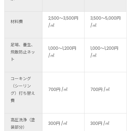
2,500～3,500円
3,500～5,000円
材料費
/㎡
/㎡
足場、養生、
1,000～1,200円
1,000～1,200円
飛散防止ネッ
/㎡
/㎡
ト
コーキング
（シーリン
700円 /㎡
700円 /㎡
グ）打ち替え
費
高圧洗浄（塗
300円 /㎡
300円 /㎡
装部分）