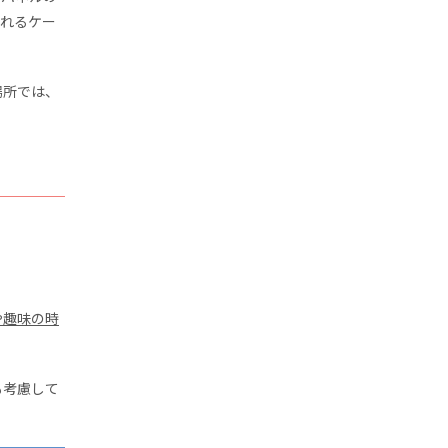
されるケー
場所では、
や趣味の時
も考慮して