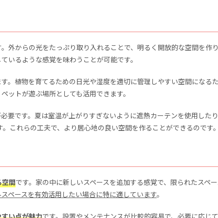
す。外からの光をたっぷり取り入れることで、明るく開放的な空間を作
しているような感覚を味わうことが可能です。
ます。植物を育てるための日光や湿度を適切に管理しやすい空間になる
、ペットが遊ぶ場所としても活用できます。
が必要です。夏は室温が上がりすぎないように遮熱カーテンを使用した
す。これらの工夫で、より居心地の良い空間を作ることができるのです
る空間
です。家の中に新しいスペースを追加する感覚で、限られたスペー
外スペースを有効活用したい場合に特に適しています
。
やすい点が魅力
です。設置やメンテナンスが比較的容易で、必要に応じ