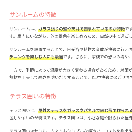
サンルームの特徴
サンルームは、
ガラス張りの壁や天井で囲まれているのが特徴
で
す。室内にいながら、外の景色を楽しめるため、自然の中で過ご
サンルームを設置することで、日光浴や植物の育成が快適に行え
デニングを楽しむ人にも最適
です。さらに、家族での憩いの場や
一方で、季節によって温度が大きく変わる場合があるため、対策
熱材を工夫して寒さを防いだりすることで、1年中快適に過ごせま
テラス囲いの特徴
テラス囲いは、
屋外のテラスをガラスやパネルで囲む形で作られ
置しやすいのが特徴です。テラス囲いは、
小さな庭や限られた屋
テラス囲いはサンルームよりもシンプルな構造で、
コストを抑え