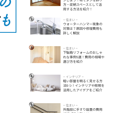
ジしよう！和モダンな飾り
方法を紹介！
方・収納スペースとして活
用する方法を紹介！
ウォーターハンマ
ー現象の対策は？
2
原因や修理費用も
– 住まい –
ウォーターハンマー現象の
詳しく解説
対策は？原因や修理費用も
詳しく解説
下駄箱リフォーム
のおしゃれな事例5
3
選！費用の相場や
– 住まい –
下駄箱リフォームのおしゃ
選び方を紹介
れな事例5選！費用の相場や
選び方を紹介
暗い部屋を明るく
見せる方法5つ！イ
ンテリアや照明を
4
– インテリア –
活用したアイデア
暗い部屋を明るく見せる方
をご紹介
法5つ！インテリアや照明を
活用したアイデアをご紹介
外階段に手すり設
置の費用相場【置
き型やリフォーム
5
– 住まい –
で違う】メリッ
外階段に手すり設置の費用