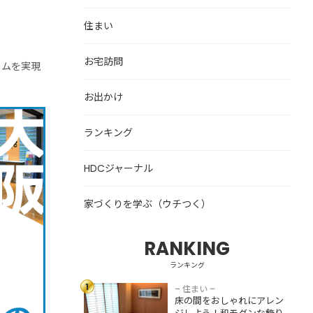
住まい
お宅訪問
ームを実現
お出かけ
ランキング
HDCジャーナル
家づくりを学ぶ（ウチつく）
RANKING
床の間をおしゃれ
にアレンジしよ
ランキング
う！和モダンな飾
1
り方・収納スペー
– 住まい –
床の間をおしゃれにアレン
スとして活用する