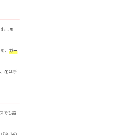
り出しま
ため、
ガー
り、冬は断
。
スでも設
てパネルの