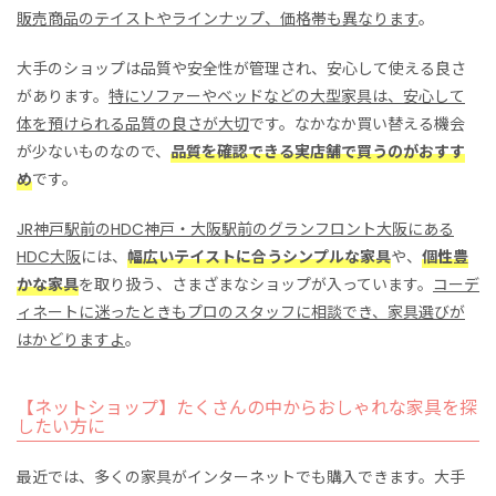
販売商品のテイストやラインナップ、価格帯も異なります
。
大手のショップは品質や安全性が管理され、安心して使える良さ
があります。
特にソファーやベッドなどの大型家具は、安心して
体を預けられる品質の良さが大切
です。なかなか買い替える機会
が少ないものなので、
品質を確認できる実店舗で買うのがおすす
め
です。
JR神戸駅前のHDC神戸・大阪駅前のグランフロント大阪にある
HDC大阪
には、
幅広いテイストに合うシンプルな家具
や、
個性豊
かな家具
を取り扱う、さまざまなショップが入っています。
コーデ
ィネートに迷ったときもプロのスタッフに相談でき、家具選びが
はかどりますよ
。
【ネットショップ】たくさんの中からおしゃれな家具を探
したい方に
最近では、多くの家具がインターネットでも購入できます。大手