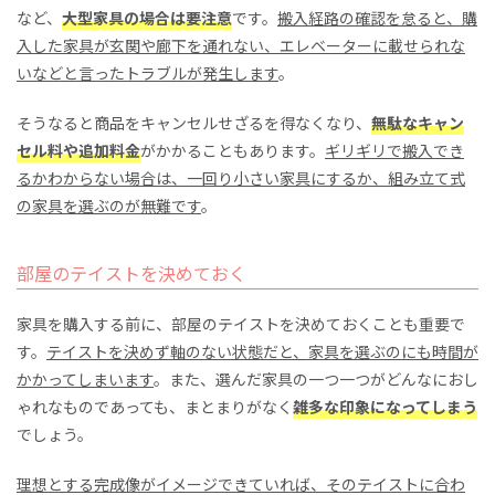
など、
大型家具の場合は要注意
です。
搬入経路の確認を怠ると、購
入した家具が玄関や廊下を通れない、エレベーターに載せられな
いなどと言ったトラブルが発生します
。
そうなると商品をキャンセルせざるを得なくなり、
無駄なキャン
セル料や追加料金
がかかることもあります。
ギリギリで搬入でき
るかわからない場合は、一回り小さい家具にするか、組み立て式
の家具を選ぶのが無難です
。
部屋のテイストを決めておく
家具を購入する前に、部屋のテイストを決めておくことも重要で
す。
テイストを決めず軸のない状態だと、家具を選ぶのにも時間が
かかってしまいます
。また、選んだ家具の一つ一つがどんなにおし
ゃれなものであっても、まとまりがなく
雑多な印象になってしまう
でしょう。
理想とする完成像がイメージできていれば、そのテイストに合わ