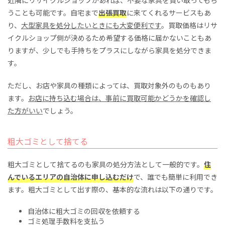
近隣にリサイクルショップがあれば、不要な家具を買い取ってもら
うことも可能です。自宅まで
出張買取
に来てくれるサービスもあ
り、
大型家具を処分したいときにも大変便利です
。買取価格はリサ
イクルショップ側が決めるため希望する価格に届かないこともあ
りますが、少しでも手持ちをプラスにしながら家具を処分できま
す。
ただし、お店や家具の種類によっては、買取対象外のものもあり
ます。
お店に持ち込む場合は、事前に買取可能かどうかを確認し
た方がいい
でしょう。
粗大ゴミとして捨てる
粗大ゴミとして捨てるのも家具の処分方法として一般的です。
住
んでいるエリアの自治体に申し込むだけ
で、誰でも簡単に利用でき
ます。粗大ゴミとして出す際の、基本的な流れは以下の通りです。
自治体に粗大ゴミの回収を依頼する
ゴミ処理手数料を支払う