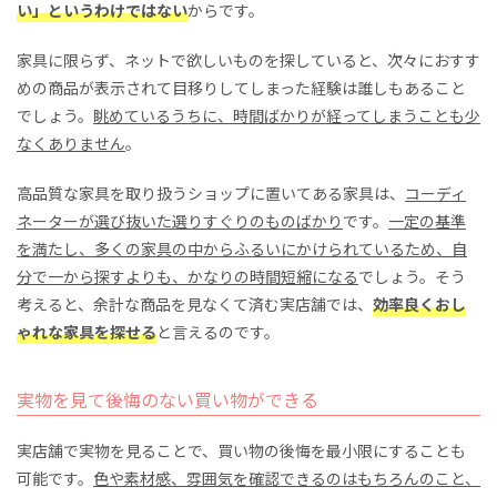
い」というわけではない
からです。
家具に限らず、ネットで欲しいものを探していると、次々におすす
めの商品が表示されて目移りしてしまった経験は誰しもあること
でしょう。
眺めているうちに、時間ばかりが経ってしまうことも少
なくありません
。
高品質な家具を取り扱うショップに置いてある家具は、
コーディ
ネーターが選び抜いた選りすぐりのものばかり
です。
一定の基準
を満たし、多くの家具の中からふるいにかけられているため、自
分で一から探すよりも、かなりの時間短縮になる
でしょう。そう
考えると、余計な商品を見なくて済む実店舗では、
効率良くおし
ゃれな家具を探せる
と言えるのです。
実物を見て後悔のない買い物ができる
実店舗で実物を見ることで、買い物の後悔を最小限にすることも
可能です。
色や素材感、雰囲気を確認できるのはもちろんのこと、