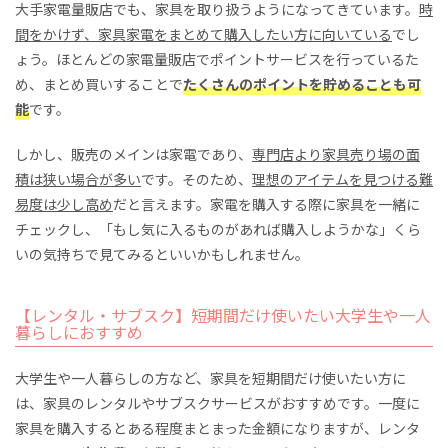
大手家電量販店でも、家具を取り扱うようになってきています。
時
間をかけず、家具家電をまとめて購入したい方に向いている
でし
ょう。ほとんどの家電量販店でポイントサービスを行っているた
め、まとめ買いすることで
たくさんのポイントを貯めることも可
能
です。
しかし、販売のメインは家電であり、
専門店より家具売り場の面
積は狭い場合が多い
です。そのため、
理想のアイテムを見つける難
易度は少し高め
だと言えます。家電を購入する際に家具を一緒に
チェックし、「もし気に入るものがあれば購入しようかな」くら
いの気持ちで見てみるといいかもしれません。
【レンタル・サブスク】短期間だけ使いたい大学生や一人
暮らしにおすすめ
大学生や一人暮らしの方など、家具を短期間だけ使いたい方に
は、家具のレンタルやサブスクサービスがおすすめです。一度に
家具を購入するとある程度まとまった金額になりますが、レンタ