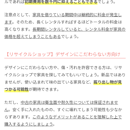
ルであれば
初期費用を数千円に抑えることもできる
でしょう。
注意点として、
家具を借りている期間中は継続的に料金が発生し
ます
。そのため、長くレンタルすればするほどトータルの料金は
高くなります。
長期間レンタルしていると、レンタル料金が家具の
価格を超えてしまうこともある
でしょう。
【リサイクルショップ】デザインにこだわらない方向け
デザインにこだわらない方や、傷・汚れを許容できる方は、リサ
イクルショップで家具を探してみてもいいでしょう。新品ではあり
ませんが、使い込まれて味の出ている家具など、
掘り出し物が見
つかる可能性
が期待できます。
ただし、
中古の家具は衛生面や耐久性については保証されませ
ん
。安く手に入れたものの、すぐに壊れてしまう可能性も少なか
らずあります。
このようなデメリットがあることを理解した上で
購入するようにしましょう
。