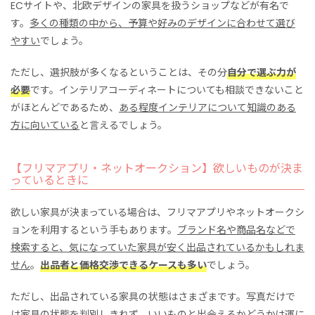
ECサイトや、北欧デザインの家具を扱うショップなどが有名で
す。
多くの種類の中から、予算や好みのデザインに合わせて選び
やすい
でしょう。
ただし、選択肢が多くなるということは、その分
自分で選ぶ力が
必要
です。インテリアコーディネートについても相談できないこと
がほとんどであるため、
ある程度インテリアについて知識のある
方に向いている
と言えるでしょう。
【フリマアプリ・ネットオークション】欲しいものが決ま
っているときに
欲しい家具が決まっている場合は、フリマアプリやネットオークシ
ョンを利用するという手もあります。
ブランド名や商品名などで
検索すると、気になっていた家具が安く出品されているかもしれま
せん
。
出品者と価格交渉できるケースも多い
でしょう。
ただし、出品されている家具の状態はさまざまです。写真だけで
は家具の状態を判別しきれず、
いいものと出会えるかどうかは運に