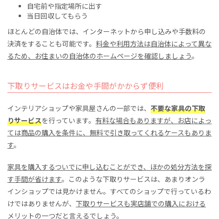
自宅前や指定場所に出す
当日回収してもらう
ほとんどの自治体では、インターネットから申し込みや手数料の
決済をすることも可能です。
料金や利用方法は自治体によって異な
るため、お住まいの自治体のホームページを確認しましょう
。
下取りサービスはお金や手間がかからず便利
インテリアショップや家具屋さんの一部では、
不要な家具の下取
りサービス
を行っています。
有料な場合もありますが、お店によっ
ては商品の購入を条件に、無料で引き取ってくれるケースもありま
す
。
家具を購入するついでに申し込むことができ、ほかの処分方法を探
す手間が省けます
。このような下取りサービスは、あまりオンラ
インショップでは見かけません。すべてのショップで行っているわ
けではありませんが、
下取りサービスも実店舗での購入における
メリットの一つ
だと言えるでしょう。