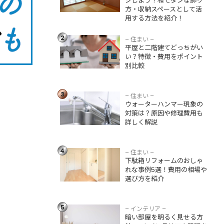
ジしよう！和モダンな飾り
方法を紹介！
方・収納スペースとして活
用する方法を紹介！
平屋と二階建てど
っちがいい？特
2
徴・費用をポイン
– 住まい –
平屋と二階建てどっちがい
ト別比較
い？特徴・費用をポイント
別比較
ウォーターハンマ
ー現象の対策は？
3
原因や修理費用も
– 住まい –
ウォーターハンマー現象の
詳しく解説
対策は？原因や修理費用も
詳しく解説
下駄箱リフォーム
のおしゃれな事例5
4
選！費用の相場や
– 住まい –
下駄箱リフォームのおしゃ
選び方を紹介
れな事例5選！費用の相場や
選び方を紹介
暗い部屋を明るく
見せる方法5つ！イ
ンテリアや照明を
5
– インテリア –
活用したアイデア
暗い部屋を明るく見せる方