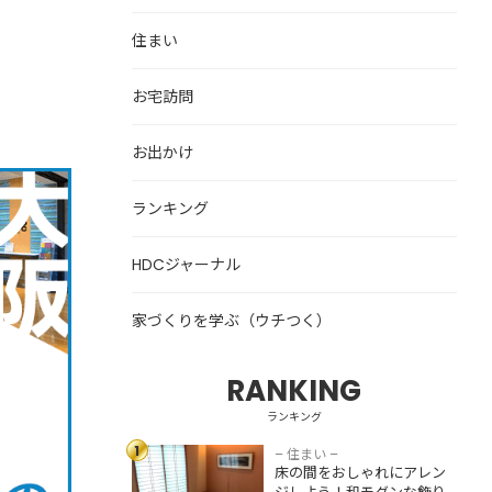
住まい
お宅訪問
お出かけ
ランキング
HDCジャーナル
家づくりを学ぶ（ウチつく）
RANKING
床の間をおしゃれ
にアレンジしよ
ランキング
う！和モダンな飾
1
り方・収納スペー
– 住まい –
床の間をおしゃれにアレン
スとして活用する