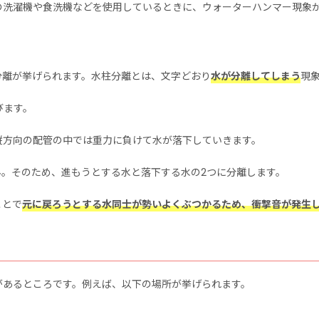
の洗濯機や食洗機などを使用しているときに、ウォーターハンマー現象
分離が挙げられます。水柱分離とは、文字どおり
水が分離してしまう
現
びます。
縦方向の配管の中では重力に負けて水が落下していきます。
。そのため、進もうとする水と落下する水の2つに分離します。
ことで
元に戻ろうとする水同士が勢いよくぶつかるため、衝撃音が発生
があるところです。例えば、以下の場所が挙げられます。