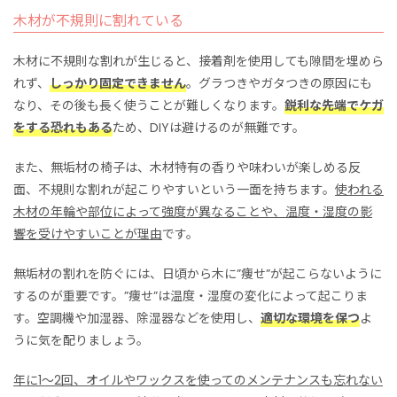
木材が不規則に割れている
木材に不規則な割れが生じると、接着剤を使用しても隙間を埋めら
れず、
しっかり固定できません
。グラつきやガタつきの原因にも
なり、その後も長く使うことが難しくなります。
鋭利な先端でケガ
をする恐れもある
ため、DIYは避けるのが無難です。
また、無垢材の椅子は、木材特有の香りや味わいが楽しめる反
面、不規則な割れが起こりやすいという一面を持ちます。
使われる
木材の年輪や部位によって強度が異なることや、温度・湿度の影
響を受けやすいことが理由
です。
無垢材の割れを防ぐには、日頃から木に”痩せ”が起こらないように
するのが重要です。”痩せ”は温度・湿度の変化によって起こりま
す。空調機や加湿器、除湿器などを使用し、
適切な環境を保つ
よ
うに気を配りましょう。
年に1～2回、オイルやワックスを使ってのメンテナンスも忘れない