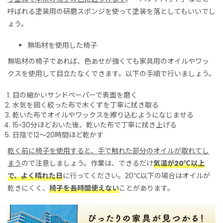
呼ばれる塗装用の研磨スポンジを使って塗装を落としてもいいでし
ょう。
無垢材を使用した椅子
無垢材の椅子であれば、色あせが強くても家具用のオイルやワッ
クスを使用して目立たなくできます。以下の手順で行いましょう。
目の細かいサンドペーパーで表面を磨く
水気を固く絞った布で木くずを丁寧に拭き取る
乾いた布でオイルやワックスを擦り込むようになじませる
15~30分ほどおいた後、乾いた布で丁寧に拭き上げる
日陰で12〜20時間ほど乾かす
乾く前に椅子を使用すると、手で触れた部分のオイルが取れてし
まう
ので注意しましょう。作業は、できるだけ
気温が20℃以上
で、よく晴れた日
に行ってください。20℃以下の場合はオイルが
乾きにくく、
椅子を長時間使えない
ことがあります。