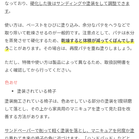
なっており、
硬化した後はサンディングや塗装をして調整できま
す
。
使い方は、ペーストをひびに塗り込み、余分なパテをヘラなどで
取り除いて乾燥させるのが一般的です。注意点として、パテは水分
を蒸発させて硬化するため、
乾燥すると体積が減ってくぼんでしま
う
ことがあります。その場合は、再度パテを重ね塗りしましょう。
ただし、特徴や使い方は製品によって異なるため、取扱説明書を
よく確認してから行ってください。
色あせ
塗装されている椅子
塗装施工されている椅子は、色あせしている部分の塗装を1度研磨
して落とし、その上から家具用のマニキュアを塗って見た目を改
善する方法があります。
サンドペーパーで削って軽く塗装を落とし、マニキュアを何度か塗
り重ねて本来の椅子の色に近づけます
。「ハンドパッド」などと