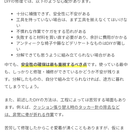
DIYの修理では、以下のような心配があります。
十分に補強できず、安全性に不安がある
工具を持っていない場合は、まず工具を揃えなくてはいけな
い
不慣れな作業でケガをする恐れがある
失敗すると材料を買い直す必要があり、余計に費用がかかる
アンティークな椅子や籐などデリケートなものはDIYが難し
い
分解できても思うように組み立てられない場合がある
中でも、
安全性の確保は最も重視するべき点
です。使っている最中
も、しっかりと修理・補修ができているかどうか不安が残りま
す。分解したものの、自分で組み立てられなければ、途方に暮れ
てしまうでしょう。
また、前述したDIYの方法は、工程によっては苦労する場面もあり
ます。例えば、
クッション張り替え時のタッカー針の除去など
は、非常に骨が折れる作業
です。
苦労して修理したからこそ愛着が湧くこともありますが、仮にま