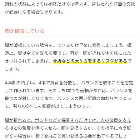
割れの状態によっては補修だけでは済まず、背もたれや座面の交換
が必要になる場合もあります
。
脚が破損している
脚が破損している場合も、できるだけ早めに修理しましょう。構
造上、脚は全てを支える要です。万が一脚が折れて体を床にたた
きつけられてしまえば、
骨折などの大ケガをするリスクがある
で
しょう。
4本脚の椅子は、4本で負荷を分散し、バランスを取ることを想定
して作られています。そのうち1本でも破損があれば、バランスを
保つのが難しくなります。バランスの悪い荷重の加わり方によっ
て、残りの3本にも影響が出てしまうのです。
脚が折れると、ボンドなどで接着するだけでは、人の体重を支え
るほどの強度を保てません
。脚を交換するか、その椅子に合う脚
がない場合は、椅子を丸ごと買い替える必要が出てくるでしょ