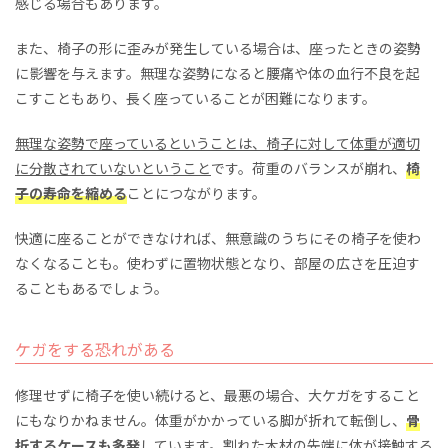
感じる場合もあります。
また、椅子の形に歪みが発生している場合は、座ったときの姿勢
に影響を与えます。無理な姿勢になると腰痛や体の血行不良を起
こすこともあり、長く座っていることが困難になります。
無理な姿勢で座っているということは、椅子に対して体重が適切
に分散されていないということ
です。荷重のバランスが崩れ、
椅
子の寿命を縮める
ことにつながります。
快適に座ることができなければ、無意識のうちにその椅子を使わ
なくなることも。使わずに置物状態となり、部屋の広さを圧迫す
ることもあるでしょう。
ケガをする恐れがある
修理せずに椅子を使い続けると、最悪の場合、大ケガをすること
にもなりかねません。体重がかかっている脚が折れて転倒し、
骨
折するケースも多発
しています。
割れた木材の先端に体が接触する