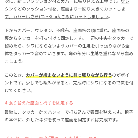
次に、新しいクッション材とカバーに張り替える工程です。
ウレ
タンなどのクッション材を、座面より一回り大きくカットしま
す。カバーはさらに2～3㎝大きめにカットしましょう
。
下からカバー、ウレタン、不織布、座面板の順に重ね、座面板の
裏からタッカーを打ち付けて固定します。一辺の中央をタッカーで
留めたら、シワにならないようカバーの生地を引っ張りながら全
体をタッカーで留めていきます。角の部分は生地を重ねながら留め
ましょう。
このとき、
カバーが緩まないように引っ張りながら行う
のがポイ
ントです。
少しでも緩みがあると、完成時にシワになる
ので気を付
けてください。
4.張り替えた座面と椅子を固定する
最後に、
タッカー針をハンマーで打ち込んで表面を整えます
。椅子
の本体に、外したネジを使って座面を固定すれば完成です。