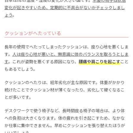
日本は1年の温度・湿度の変化が大きい国です。
木製の椅子は状態
変化が起きやすいため、定期的に不具合がないかチェックしまし
ょう
。
クッションがへたっている
長年の使用でへたってしまったクッションは、座り心地を悪くしま
す。
人は座り心地が悪いと、無意識に体のバランスを取ろうとしま
す
。これが姿勢を悪くする原因になり、
腰痛や肩こりを起こす
こと
もあるでしょう。
クッションのへたりは、経年劣化が主な原因です。体重がかかり
続けたことでクッション材が薄くなったり、劣化して硬くなるこ
とが多いです。
デスクワークで使う椅子など、長時間座る椅子の場合は、より体
への負担は大きくなります。体の疲れを引き起こすため、なかな
か仕事に集中できません。早めにクッションを張り替えたほうが