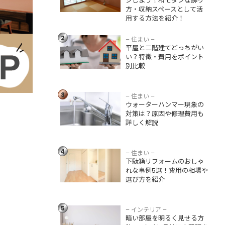
ジしよう！和モダンな飾り
方法を紹介！
方・収納スペースとして活
用する方法を紹介！
平屋と二階建てど
っちがいい？特
2
徴・費用をポイン
– 住まい –
平屋と二階建てどっちがい
ト別比較
い？特徴・費用をポイント
別比較
ウォーターハンマ
ー現象の対策は？
3
原因や修理費用も
– 住まい –
ウォーターハンマー現象の
詳しく解説
対策は？原因や修理費用も
詳しく解説
下駄箱リフォーム
のおしゃれな事例5
4
選！費用の相場や
– 住まい –
下駄箱リフォームのおしゃ
選び方を紹介
れな事例5選！費用の相場や
選び方を紹介
暗い部屋を明るく
見せる方法5つ！イ
ンテリアや照明を
5
– インテリア –
活用したアイデア
暗い部屋を明るく見せる方