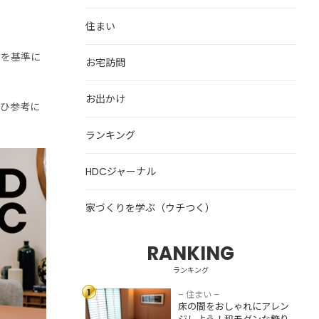
住まい
何を基準に
お宅訪問
お出かけ
ぜひ参考に
ランキング
HDCジャーナル
家づくりを学ぶ（ウチつく）
RANKING
床の間をおしゃれ
にアレンジしよ
ランキング
う！和モダンな飾
1
り方・収納スペー
– 住まい –
床の間をおしゃれにアレン
スとして活用する