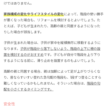
けではありません。
家族構成の変化やライフスタイルの変化
によって、階段の使い勝手
が悪くなった場合
も、
リフォームを検討するとよいでしょう。
た
とえば、子どもが生まれたり、高齢の親と同居するようになった
りした場合が該当します。
子供が生まれた場合は、子供が家中を縦横無尽に移動するように
な
ります
。
子供が階段から落下しないよう
、階段の上下に
柵の設
置を検討する
のがおすすめ
です。子どもが自分で階段を上り下り
するようになる前に、滑り止めを設置するのもよいでしょう。
高齢の親と同居する
場合
、
親は加齢
によって足が上が
りづらくな
り、
昔ならすいすい登れた急勾配の階段も、1段ずつ登ることすら
難しくな
っているかもしれません。
そういった場合は
、
階段の勾
配を小さくするタイミングです。
安全性