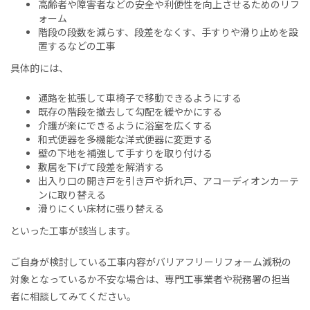
高齢者や障害者などの安全や利便性を向上させるためのリフ
ォーム
階段の段数を減らす、段差をなくす、手すりや滑り止めを設
置するなどの工事
具体的には、
通路を拡張して車椅子で移動できるようにする
既存の階段を撤去して勾配を緩やかにする
介護が楽にできるように浴室を広くする
和式便器を多機能な洋式便器に変更する
壁の下地を補強して手すりを取り付ける
敷居を下げて段差を解消する
出入り口の開き戸を引き戸や折れ戸、アコーディオンカーテ
ンに取り替える
滑りにくい床材に張り替える
といった工事が該当します。
ご自身が検討している工事内容がバリアフリーリフォーム減税の
対象となっているか不安な場合は、専門工事業者や税務署の担当
者に相談してみてください。