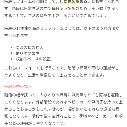
階段リフォームの目的として、
利便性を高める
ことも挙げられま
す。階段は日常生活の中で
毎日使う場所のため
、使い勝手を良く
することで、生活の質を向上させることができるでしょう。
階段の
利便性を高めるリフォームとしては、以下のような方法が
挙げられます。
階段の幅の拡大
踊り場の設置
収納スペースの設置
これらのリフォームを行うことで、階段の昇降や荷物の運搬がし
やすくなり、生活の利便性を向上させることができます。
階段の幅の拡大
階段の幅が狭いと、
人ひとりの昇降には支障なくても
荷物
を
運搬
し
にくくなります。外部階段であれば
ベビーカーや車椅子
を持って上
がることもあるかもしれませんが、幅が狭いとそれら
の運搬
も
困
難になります。
階段の
幅を広げることで、荷物やベビーカー
、
車椅
子
など
の運搬がしやすく
なります。