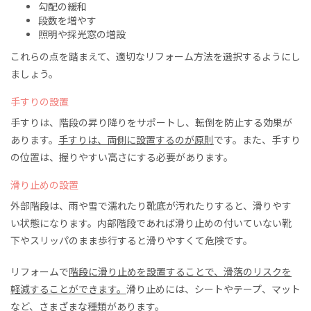
勾配の緩和
段数
を
増
やす
照明や採光窓の増設
これらの点を踏まえて、適切なリフォーム方法を選択するようにし
ましょう。
手すりの設置
手すりは、階段の昇り降りをサポートし、転倒を防止する効果が
あります。
手すりは、両側に設置するのが原則
です。また、手すり
の位置は、握りやすい高さにする必要があります。
滑り止めの設置
外部階段
は、
雨や雪で濡れたり靴底が汚れたりすると、滑りやす
い状態になります。内部階段であれば
滑り止めの付いていない
靴
下
や
スリッパ
のまま
歩行すると滑りやすくて危険です。
リフォームで
階段に
滑り止めを設置することで、滑落のリスクを
軽減することができます。
滑り止めには、シートやテープ、マット
など、さまざまな種類があります。