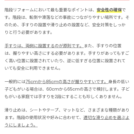
階段リフォームにおいて最も重要なポイントは、
安全性の確保
で
す。階段は、転倒や滑落などの事故につながりやすい場所です。そ
のため、手すりの設置や滑り止めの設置など、安全対策をしっか
りと行う必要があります。
手すりは、両側に設置するのが原則です。
また、手すりの位置
は、握りやすい高さにする必要があります。手すりがあってもすご
く高い位置に設置されていたり、逆に低すぎる位置に設置されて
いても
安全に
利用できません。
一般的には
75cmから85cmの高さが握りやすいです。
身長の低い
子どもがいる場合は、
60cmから65cmの高さで検討します。
子ど
もが
いる家庭では手すりを2段にすることも珍しくありません。
滑り止めは、シートやテープ、マットなど、さまざまな種類があり
ます。階段の使用状況や好みに合わせて、
適切な滑り止めを選ぶよ
うにしましょう。