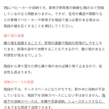
1階
に
ベビーカーが収納でき、車椅子使用者の動線も1階のみで完結
しているのなら問題ありません。ですが、
住宅の構造や間取りな
どの事情でベビーカーや車椅子を階段で運ぶ必要がある
場合は
、
階段の幅を広くすることを検討してください。
踊り場の設置
踊り場を設置することで、荷物の運搬や階段の昇降がしやすく
な
ります。昇降の途中で休憩することもできるので、踊り場があると
利便性が高まるでしょう。
階段から滑り落ちた際も踊り場があれば踊り場で止まるので、安
全性も高まります。
収納スペースの設置
階段の下は、デッドスペースになりがちです。
家の中に収納が不足
しているなら、階段下を収納スペースにしない手はありません。
階
段下の収納スペースは、
本棚や衣装
収納
、シューズボックスなど、
さまざまな
用途で活用できます。