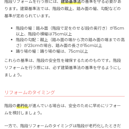
階段リフォームを行う際には、
建築基準法
の基準を守る必要があ
ります。建築基準法では、階段の蹴上、踏み面の幅、勾配などの
基準が定められています。
階段の幅：踏み面（階段で足をのせる1段の奥行き）が15cm
以上、階段の横幅は75cm以上
階段の勾配：蹴上（踏み面の端から次の踏み面の端までの高
さ）が23cmの場合、踏み面の長さが15cm以上
踊り場の幅：踊り場の幅は、75cm以上
これらの基準は、
階段の
安全
性
を確保するためのものです。階段
リフォームを行う際には、必ず建築基準法の基準を守るようにし
ましょう。
リフォームのタイミング
階段の
老朽化
が進んでいる場合は、安全のために早めにリフォー
ムを検討しましょう。
一方で、
階段リフォームのタイミングは階段
が
老朽化
したときだ