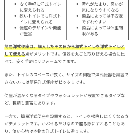
安く手軽に洋式トイレ
汚れがたまり、臭いが
に変えられる
気になりやすくなる
狭いトイレでも洋式ト
商品によっては不安定
イレに変えられる
でずれやすい
便座のデザインや機能
商品によっては体重制
が豊富
限がある
簡易洋式便座は、購入したその日から和式トイレを洋式トイレと
して使える
点がメリットです。便器を丸ごと取り替える場合に比
べて、安く手軽にリフォームできます。
また、トイレのスペースが狭く、サイズの問題で洋式便器を設置で
きない方には簡易洋式便座がピッタリです。
便座が温かくなるタイプやウォシュレットが設置できるタイプな
ど、種類も豊富にあります。
一方で、簡易洋式便座を設置すると、トイレを掃除しにくくなる点
がデメリットです。かぶせるだけなので座る際にずれることもあ
り、使い心地は本物の洋式トイレに劣ります。