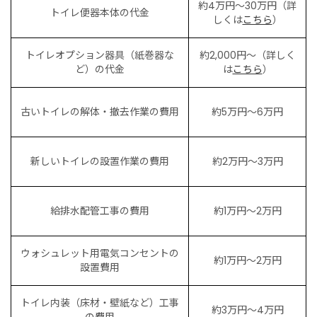
約4万円〜30万円（詳
トイレ便器本体の代金
しくは
こちら
）
トイレオプション器具（紙巻器な
約2,000円〜（詳しく
ど）の代金
は
こちら
）
古いトイレの解体・撤去作業の費用
約5万円〜6万円
新しいトイレの設置作業の費用
約2万円〜3万円
給排水配管工事の費用
約1万円〜2万円
ウォシュレット用電気コンセントの
約1万円〜2万円
設置費用
トイレ内装（床材・壁紙など）工事
約3万円〜4万円