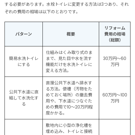
する必要があります。水栓トイレに変更する方法は3つあり、それ
ぞれの費用の相場は以下のとおりです。
リフォーム
パターン
概要
費用の相場
（総額）
仕組みはくみ取り式のま
簡易水洗トイレ
まで、見た目や水を流す
30万円〜60
にする
機能だけを水洗トイレに
万円
変える方法。
直接公共下水道へ排水す
る方法。便槽（汚物をた
公共下水道に直
めておく場所）の撤去費
60万円〜100
結して水洗化す
用や、下水道につなぐた
万円
る
めの費用で10〜20万円程
度かかる。
敷地内に小型の浄化槽を
埋め込み、トイレと接続