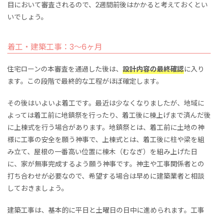
目において審査されるので、2週間前後はかかると考えておくとい
いでしょう。
着工・建築工事：3～6ヶ月
住宅ローンの本審査を通過した後は、
設計内容の最終確認
に入り
ます。この段階で最終的な工程がほぼ確定します。
その後はいよいよ着工です。最近は少なくなりましたが、地域に
よっては着工前に地鎮祭を行ったり、着工後に棟上げまで済んだ後
に上棟式を行う場合があります。地鎮祭とは、着工前に土地の神
様に工事の安全を願う神事で、上棟式とは、着工後に柱や梁を組
み立て、屋根の一番高い位置に棟木（むなぎ）を組み上げた日
に、家が無事完成するよう願う神事です。神主や工事関係者との
打ち合わせが必要なので、希望する場合は早めに建築業者と相談
しておきましょう。
建築工事は、基本的に平日と土曜日の日中に進められます。工事