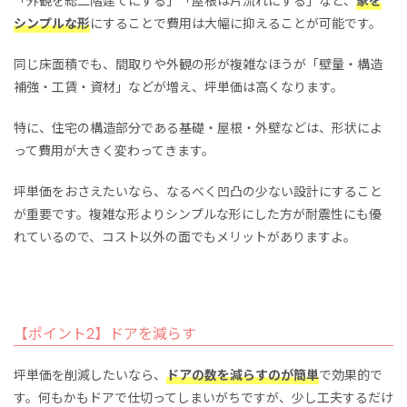
「外観を総二階建てにする」「屋根は片流れにする」など、
家を
シンプルな形
にすることで費用は大幅に抑えることが可能です。
同じ床面積でも、間取りや外観の形が複雑なほうが「壁量・構造
補強・工賃・資材」などが増え、坪単価は高くなります。
特に、住宅の構造部分である基礎・屋根・外壁などは、形状によ
って費用が大きく変わってきます。
坪単価をおさえたいなら、なるべく凹凸の少ない設計にすること
が重要です。複雑な形よりシンプルな形にした方が耐震性にも優
れているので、コスト以外の面でもメリットがありますよ。
【ポイント2】ドアを減らす
坪単価を削減したいなら、
ドアの数を減らすのが簡単
で効果的で
す。何もかもドアで仕切ってしまいがちですが、少し工夫するだけ