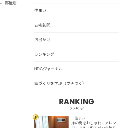
は、部屋別
住まい
お宅訪問
お出かけ
ランキング
HDCジャーナル
家づくりを学ぶ（ウチつく）
RANKING
床の間をおしゃれ
にアレンジしよ
ランキング
う！和モダンな飾
1
り方・収納スペー
– 住まい –
床の間をおしゃれにアレン
スとして活用する