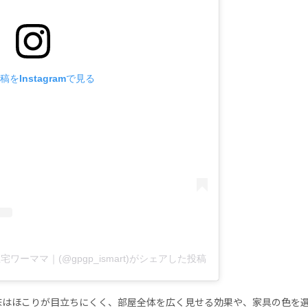
稿をInstagramで見る
ワーママ｜(@gpgp_ismart)がシェアした投稿
床はほこりが目立ちにくく、部屋全体を広く見せる効果や、家具の色を