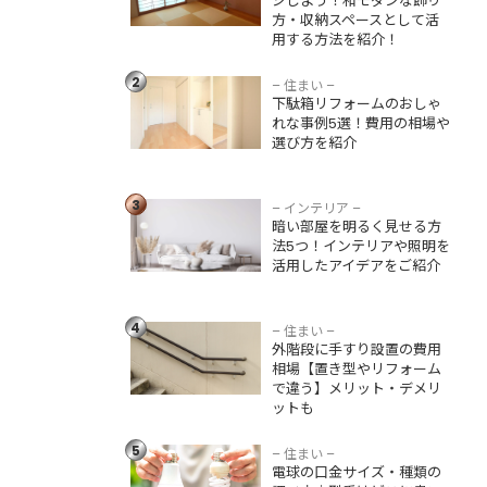
ジしよう！和モダンな飾り
方法を紹介！
方・収納スペースとして活
用する方法を紹介！
下駄箱リフォーム
のおしゃれな事例5
2
選！費用の相場や
– 住まい –
下駄箱リフォームのおしゃ
選び方を紹介
れな事例5選！費用の相場や
選び方を紹介
暗い部屋を明るく
見せる方法5つ！イ
ンテリアや照明を
3
– インテリア –
活用したアイデア
暗い部屋を明るく見せる方
をご紹介
法5つ！インテリアや照明を
活用したアイデアをご紹介
外階段に手すり設
置の費用相場【置
き型やリフォーム
4
– 住まい –
で違う】メリッ
外階段に手すり設置の費用
ト・デメリットも
相場【置き型やリフォーム
で違う】メリット・デメリ
電球の口金サイ
ットも
ズ・種類の調べ方
｜型番はどこに書
5
いてある？わから
– 住まい –
電球の口金サイズ・種類の
ない場合の見方・