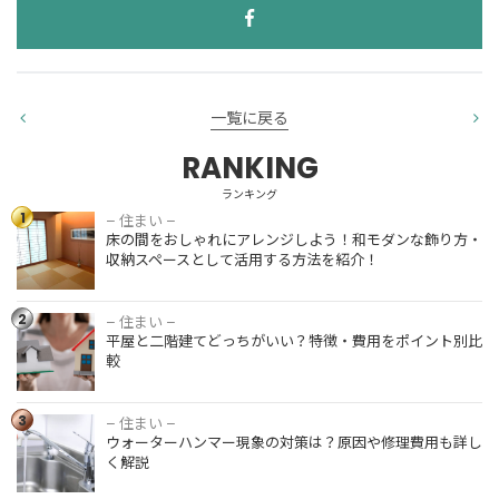
一覧に戻る
RANKING
ランキング
1
– 住まい –
床の間をお
床の間をおしゃれにアレンジしよう！和モダンな飾り方・
しゃれにア
収納スペースとして活用する方法を紹介！
レンジしよ
う！和モダ
ンな飾り
2
– 住まい –
平屋と二階
方・収納ス
平屋と二階建てどっちがいい？特徴・費用をポイント別比
建てどっち
ペースとし
較
がいい？特
て活用する
徴・費用を
方法を紹
ポイント別
3
介！
– 住まい –
ウォーター
比較
ウォーターハンマー現象の対策は？原因や修理費用も詳し
ハンマー現
く解説
象の対策
は？原因や