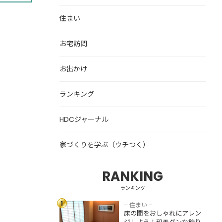
住まい
お宅訪問
お出かけ
ランキング
HDCジャーナル
家づくりを学ぶ（ウチつく）
RANKING
床の間をおしゃれ
にアレンジしよ
ランキング
う！和モダンな飾
1
り方・収納スペー
– 住まい –
床の間をおしゃれにアレン
スとして活用する