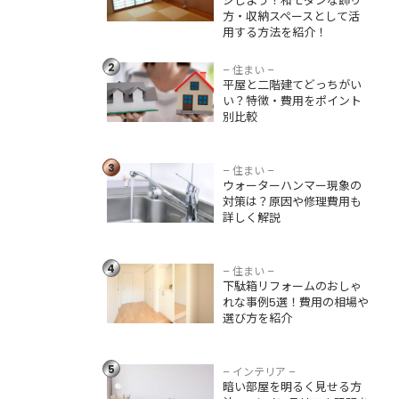
ジしよう！和モダンな飾り
方法を紹介！
方・収納スペースとして活
用する方法を紹介！
平屋と二階建てど
っちがいい？特
2
徴・費用をポイン
– 住まい –
平屋と二階建てどっちがい
ト別比較
い？特徴・費用をポイント
別比較
ウォーターハンマ
ー現象の対策は？
3
原因や修理費用も
– 住まい –
ウォーターハンマー現象の
詳しく解説
対策は？原因や修理費用も
詳しく解説
下駄箱リフォーム
のおしゃれな事例5
4
選！費用の相場や
– 住まい –
下駄箱リフォームのおしゃ
選び方を紹介
れな事例5選！費用の相場や
選び方を紹介
暗い部屋を明るく
見せる方法5つ！イ
ンテリアや照明を
5
– インテリア –
活用したアイデア
暗い部屋を明るく見せる方