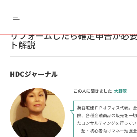
Menu
ホーム
住まい
リフォームしたら確定申告...
リフォームしたら確定申告が必要
ト解説
HDCジャーナル
この人に聞きました
大野翠
芙蓉宅建ＦＰオフィス代表。金
険、各種金融商品の販売を一切
たコンサルティングを行ってい
「超・初心者向けマネー勉強会