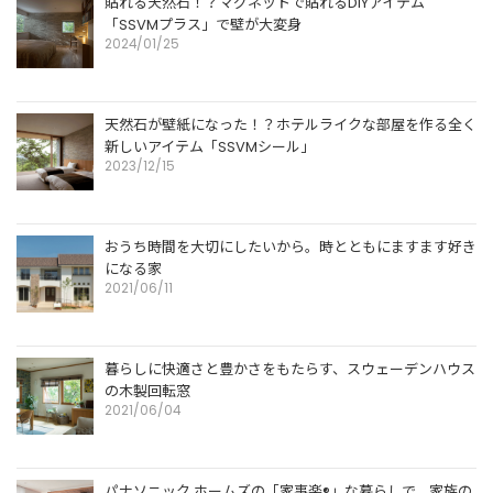
貼れる天然石！？マグネットで貼れるDIYアイテム
「SSVMプラス」で壁が大変身
2024/01/25
天然石が壁紙になった！？ホテルライクな部屋を作る全く
新しいアイテム「SSVMシール」
2023/12/15
おうち時間を大切にしたいから。時とともにますます好き
になる家
2021/06/11
暮らしに快適さと豊かさをもたらす、スウェーデンハウス
の木製回転窓
2021/06/04
パナソニック ホームズの「家事楽®」な暮らしで、家族の