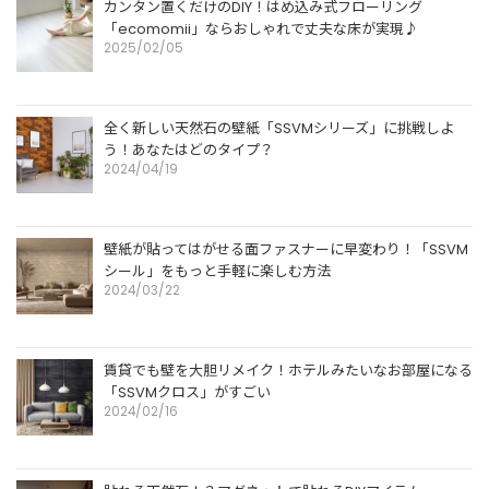
カンタン置くだけのDIY！はめ込み式フローリング
「ecomomii」ならおしゃれで丈夫な床が実現♪
2025/02/05
全く新しい天然石の壁紙「SSVMシリーズ」に挑戦しよ
う！あなたはどのタイプ？
2024/04/19
壁紙が貼ってはがせる面ファスナーに早変わり！「SSVM
シール」をもっと手軽に楽しむ方法
2024/03/22
賃貸でも壁を大胆リメイク！ホテルみたいなお部屋になる
「SSVMクロス」がすごい
2024/02/16