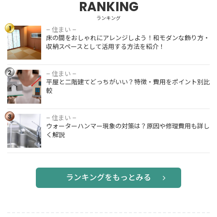
RANKING
ランキング
1
– 住まい –
床の間をお
床の間をおしゃれにアレンジしよう！和モダンな飾り方・
しゃれにア
収納スペースとして活用する方法を紹介！
レンジしよ
う！和モダ
ンな飾り
2
– 住まい –
平屋と二階
方・収納ス
平屋と二階建てどっちがいい？特徴・費用をポイント別比
建てどっち
ペースとし
較
がいい？特
て活用する
徴・費用を
方法を紹
ポイント別
3
介！
– 住まい –
ウォーター
比較
ウォーターハンマー現象の対策は？原因や修理費用も詳し
ハンマー現
く解説
象の対策
は？原因や
修理費用も
詳しく解説
ランキングをもっとみる