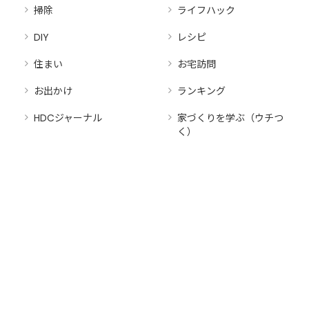
掃除
ライフハック
床の間をお
DIY
レシピ
しゃれにア
レンジしよ
住まい
お宅訪問
う！和モダ
ンな飾り
お出かけ
ランキング
方・収納ス
ペースとし
HDCジャーナル
家づくりを学ぶ（ウチつ
ウォーター
て活用する
く）
ハンマー現
方法を紹
象の対策
介！
は？原因や
修理費用も
詳しく解説