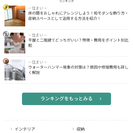
ランキング
1
– 住まい –
床の間をお
床の間をおしゃれにアレンジしよう！和モダンな飾り方・
しゃれにア
収納スペースとして活用する方法を紹介！
レンジしよ
う！和モダ
ンな飾り
2
– 住まい –
平屋と二階
方・収納ス
平屋と二階建てどっちがいい？特徴・費用をポイント別比
建てどっち
ペースとし
較
がいい？特
て活用する
徴・費用を
方法を紹
ポイント別
3
介！
– 住まい –
ウォーター
比較
ウォーターハンマー現象の対策は？原因や修理費用も詳し
ハンマー現
く解説
象の対策
は？原因や
修理費用も
詳しく解説
ランキングをもっとみる
インテリア
収納