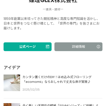
蝶理GLEX株式会社
―
―
建具・建材
1859年創業以来培ってきた開拓精神と高度な専門知識を活かし、
日本と世界をつなぐ懸け橋として、「世界の専門」を皆さまにお
届けします。
公式ページ
詳細情報
アイデア
カンタン置くだけのDIY！はめ込み式フローリング
「ecomomii」ならおしゃれで丈夫な床が実現♪
2025/02/05
全く新しい天然石の壁紙「SSVMシリーズ」に挑戦しよ