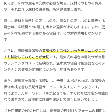
例えば、
床材の選定や交換が必要な場合、床材そのものの費用
や、それに伴う床材の設置費用も別途発生
します。
特に、床材を防熱性の高いものや、耐久性の高いものに変更する
場合は、床暖房との相性を考えた選択が求められます。また、
既
存の床材を剥がす必要がある場合は、その解体費用もかかりま
す
。
さらに、床暖房設置後の
電気代やガス代といったランニングコス
トも検討しておくことが大切
です。電気式の場合は電気代が毎月
のランニングコストに反映され、温水式の場合は給湯器などのメ
ンテナンス費用が定期的にかかる可能性もあります。
また、床暖房を設置する際には、予算に余裕があれば、設置後の
保守点検を含む長期保証サービスに加入することも安心です。こ
れにより、万が一のトラブルが起きても、すぐに修理対応が可能に
なりますので、設置前に詳細を確認しておくと良いでしょう。
JR神戸駅前のHDC神戸には、床暖房の後付けリフォームの費用に