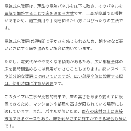
電気式床暖房は、
薄型の電熱パネルを床下に敷き、そのパネルを
電気で加熱することで床を温める方式
です。工事が簡単で即暖性
があるため、施工費用や手間を抑えたい方にはぴったりの工法で
す。
電気式床暖房は短時間で温かさを感じられるため、朝や夜など寒
いときにすぐ床を温めたい場合に向いています。
ただし、電気代がやや高くなる傾向があるため、広い部屋全体の
床を長時間温めるには費用がかさむこともあります。
狭いスペース
や部分的な暖房には向いていますが、広い部屋全体に設置する際
は、使用時間に注意が必要
です。
このタイプは工事が比較的簡単で、床の高さをあまり変えずに設
置できるため、マンションや部屋の高さが限られている場所にも
適しています。また、パネルが薄いため、
既存の床材の上に直接
設置できるケースもあり、床を剥がさずに施工ができる場合も多い
です。