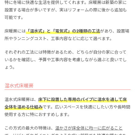
特に冬場に快適な生活を提供してくれます。床暖房は新築の家に
設置する場合が多いですが、実はリフォームの際に後から追加も
可能です。
床暖房には
「温水式」と「電気式」の2種類の工法
があり、設置場
所やランニングコスト、工事内容などに応じて選べます。
それぞれの工法には特徴があるため、どちらが自分の家に合って
いるかを確認し、予算や工事内容を考慮しながら選ぶと良いでし
ょう。
温水式床暖房
温水式床暖房は、
床下に設置した専用のパイプに温水を通して床
全体を温める仕組み
です。広いスペースを快適にしたい方や長時間
使用する方に特におすすめします。
この方式の最大の特徴は、
温かさが床全体に均一に広がること