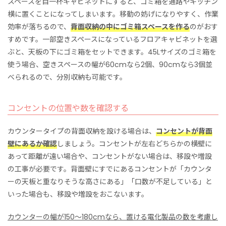
スペースを目一杯キャビネットにすると、ゴミ箱を通路やキッチン
横に置くことになってしまいます。移動の妨げになりやすく、作業
効率が落ちるので、
背面収納の中にゴミ箱スペースを作る
のがおす
すめです。一部空きスペースになっているフロアキャビネットを選
ぶと、天板の下にゴミ箱をセットできます。45Lサイズのゴミ箱を
使う場合、空きスペースの幅が60cmなら2個、90cmなら3個並
べられるので、分別収納も可能です。
コンセントの位置や数を確認する
カウンタータイプの背面収納を設ける場合は、
コンセントが背面
壁にあるか確認
しましょう。コンセントが左右どちらかの横壁に
あって距離が遠い場合や、コンセントがない場合は、移設や増設
の工事が必要です。背面壁にすでにあるコンセントが「カウンタ
ーの天板と重なりそうな高さにある」「口数が不足している」と
いった場合も、移設や増設をおこないます。
カウンターの幅が150〜180cmなら、置ける電化製品の数を考慮し