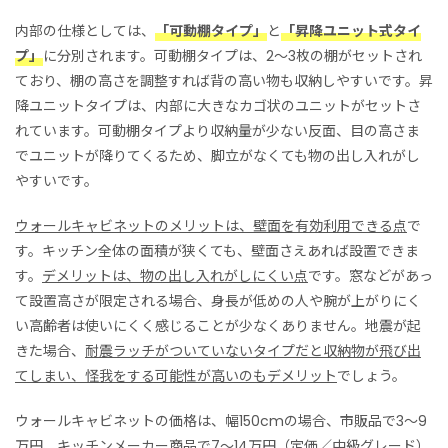
内部の仕様としては、
「可動棚タイプ」
と
「昇降ユニット式タイ
プ」
に分別されます。可動棚タイプは、2〜3枚の棚がセットされ
ており、棚の高さを調整すれば背の高い物も収納しやすいです。昇
降ユニットタイプは、内部に大きなカゴ状のユニットがセットさ
れています。可動棚タイプより収納量が少ない反面、目の高さま
でユニットが降りてくるため、脚立がなくても物の出し入れがし
やすいです。
ウォールキャビネットのメリットは、壁面を有効利用できる点
で
す。キッチン全体の面積が狭くても、壁面さえあれば設置できま
す。
デメリットは、物の出し入れがしにくい点
です。窓などがあっ
て設置高さが限定される場合、身長が低めの人や腕が上がりにく
い高齢者は使いにくく感じることが少なくありません。地震が起
きた場合、
耐震ラッチがついていないタイプだと収納物が飛び出
てしまい、怪我をする可能性が高いのもデメリット
でしょう。
ウォールキャビネットの価格は、幅150cmの場合、市販品で3〜9
万円、キッチンメーカー商品で7〜14万円（定価／中級グレード）