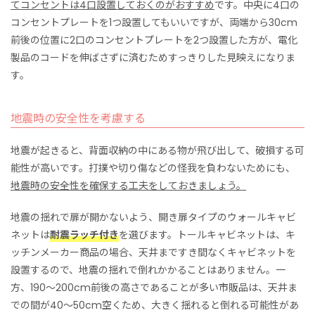
てコンセントは4口設置しておくのがおすすめ
です。中央に4口の
コンセントプレートを1つ設置してもいいですが、両端から30cm
前後の位置に2口のコンセントプレートを2つ設置した方が、電化
製品のコードを伸ばさずに済むためすっきりした見映えになりま
す。
地震時の安全性を考慮する
地震が起きると、背面収納の中にある物が飛び出して、破損する可
能性が高いです。打撲や切り傷などの怪我を負わないためにも、
地震時の安全性を確保する工夫をしておきましょう。
地震の揺れで扉が開かないよう、開き扉タイプのウォールキャビ
ネットは
耐震ラッチ付き
を選びます。トールキャビネットは、キ
ッチンメーカー商品の場合、天井まですき間なくキャビネットを
設置するので、地震の揺れで倒れかかることはありません。一
方、190〜200cm前後の高さであることが多い市販品は、天井ま
での間が40〜50cm空くため、大きく揺れると倒れる可能性があ