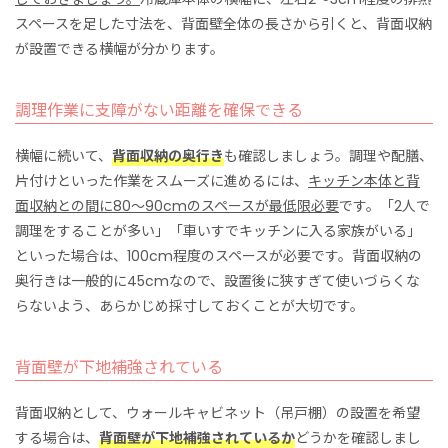
スペースを足した寸法を、背面壁全体の長さから引くと、背面収納
が設置できる横幅が分かります。
調理作業に支障がない距離を確保できる
横幅に続いて、
背面収納の奥行き
も確認しましょう。調理や配膳、
片付けといった作業をスムーズに進めるには、
キッチン本体と背
面収納との間に80～90cmのスペースが最低限必要
です。「2人で
調理をすることが多い」「車いすでキッチンに入る家族がいる」
といった場合は、100cm程度のスペースが必要です。背面収納の
奥行きは一般的に45cmなので、設置後に狭すぎて使いづらくな
らないよう、あらかじめ採寸しておくことが大切です。
背面壁が下地補強されている
背面収納として、ウォールキャビネット（吊戸棚）の設置を希望
する場合は、
背面壁が下地補強されているか
どうかを確認しまし