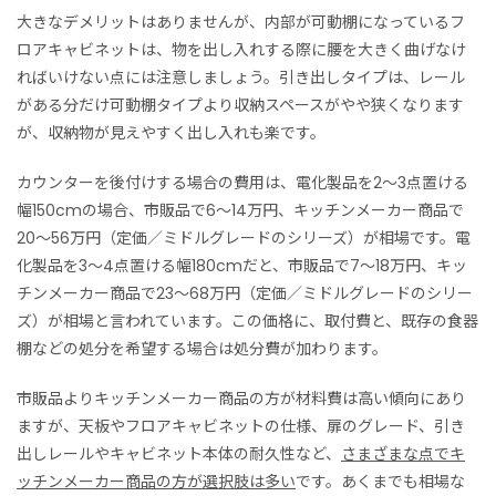
大きなデメリットはありませんが、内部が可動棚になっているフ
ロアキャビネットは、物を出し入れする際に腰を大きく曲げなけ
ればいけない点には注意しましょう。引き出しタイプは、レール
がある分だけ可動棚タイプより収納スペースがやや狭くなります
が、収納物が見えやすく出し入れも楽です。
カウンターを後付けする場合の費用は、電化製品を2〜3点置ける
幅150cmの場合、市販品で6〜14万円、キッチンメーカー商品で
20〜56万円（定価／ミドルグレードのシリーズ）が相場です。電
化製品を3〜4点置ける幅180cmだと、市販品で7〜18万円、キッ
チンメーカー商品で23〜68万円（定価／ミドルグレードのシリー
ズ）が相場と言われています。この価格に、取付費と、既存の食器
棚などの処分を希望する場合は処分費が加わります。
市販品よりキッチンメーカー商品の方が材料費は高い傾向にあり
ますが、天板やフロアキャビネットの仕様、扉のグレード、引き
出しレールやキャビネット本体の耐久性など、
さまざまな点でキ
ッチンメーカー商品の方が選択肢は多い
です。あくまでも相場な