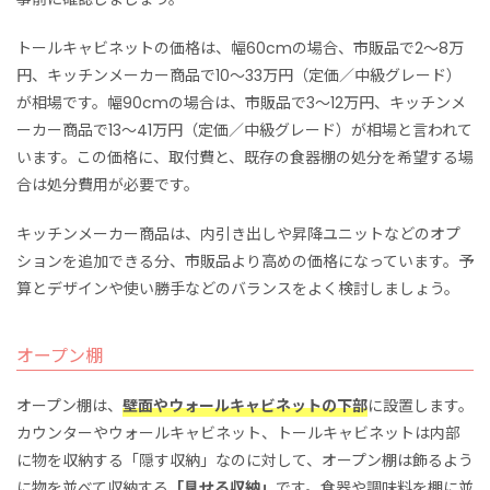
トールキャビネットの価格は、幅60cmの場合、市販品で2〜8万
円、キッチンメーカー商品で10〜33万円（定価／中級グレード）
が相場です。幅90cmの場合は、市販品で3〜12万円、キッチンメ
ーカー商品で13〜41万円（定価／中級グレード）が相場と言われて
います。この価格に、取付費と、既存の食器棚の処分を希望する場
合は処分費用が必要です。
キッチンメーカー商品は、内引き出しや昇降ユニットなどのオプ
ションを追加できる分、市販品より高めの価格になっています。予
算とデザインや使い勝手などのバランスをよく検討しましょう。
オープン棚
オープン棚は、
壁面やウォールキャビネットの下部
に設置します。
カウンターやウォールキャビネット、トールキャビネットは内部
に物を収納する「隠す収納」なのに対して、オープン棚は飾るよう
に物を並べて収納する
「見せる収納」
です。食器や調味料を棚に並