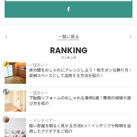
一覧に戻る
RANKING
ランキング
1
– 住まい –
床の間をお
床の間をおしゃれにアレンジしよう！和モダンな飾り方・
しゃれにア
収納スペースとして活用する方法を紹介！
レンジしよ
う！和モダ
ンな飾り
2
– 住まい –
下駄箱リフ
方・収納ス
下駄箱リフォームのおしゃれな事例5選！費用の相場や選
ォームのお
ペースとし
び方を紹介
しゃれな事
て活用する
例5選！費
方法を紹
用の相場や
3
介！
– インテリア –
暗い部屋を
選び方を紹
暗い部屋を明るく見せる方法5つ！インテリアや照明を活
明るく見せ
介
用したアイデアをご紹介
る方法5