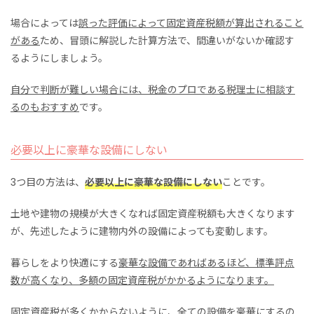
場合によっては
誤った評価によって固定資産税額が算出されること
がある
ため、冒頭に解説した計算方法で、間違いがないか確認す
るようにしましょう。
自分で判断が難しい場合には、税金のプロである税理士に相談す
るのもおすすめ
です。
必要以上に豪華な設備にしない
3つ目の方法は、
必要以上に豪華な設備にしない
ことです。
土地や建物の規模が大きくなれば固定資産税額も大きくなります
が、先述したように建物内外の設備によっても変動します。
暮らしをより快適にする
豪華な設備であればあるほど、標準評点
数が高くなり、多額の固定資産税がかかるようになります。
固定資産税が多くかからないように、全ての設備を豪華にするの