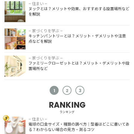
ット、設計
– 住まい –
ヌックと
時の注意点
ヌックとは？メリットや効果、おすすめする設置場所など
は？メリッ
を解説！
を解説
トや効果、
おすすめす
る設置場所
– 家づくりを学ぶ –
キッチン
などを解説
キッチンパントリーとは？メリット・デメリットや注意
パントリ
点などを解説
ーとは？メ
リット・デ
メリットや
– 家づくりを学ぶ –
ファミリー
注意点など
ファミリークローゼットとは？メリット・デメリットや設
クローゼッ
を解説
置場所など
トとは？メ
リット・デ
メリットや
設置場所な
1
2
3
ど
RANKING
ランキング
1
– 住まい –
電球の口金
電球の口金サイズ・種類の調べ方｜型番はどこに書いてあ
サイズ・種
る？わからない場合の見方・測るコツ
類の調べ方