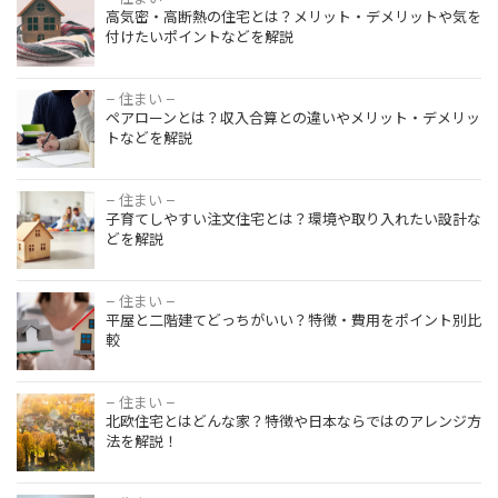
をいろいろ
高気密・高断熱の住宅とは？メリット・デメリットや気を
断熱の住宅
な視点から
付けたいポイントなどを解説
とは？メリ
チェック
ット・デメ
リットや気
– 住まい –
ペアローン
を付けたい
ペアローンとは？収入合算との違いやメリット・デメリッ
とは？収入
ポイントな
トなどを解説
合算との違
どを解説
いやメリッ
ト・デメリ
– 住まい –
子育てしや
ットなどを
子育てしやすい注文住宅とは？環境や取り入れたい設計な
すい注文住
解説
どを解説
宅とは？環
境や取り入
れたい設計
– 住まい –
平屋と二階
などを解説
平屋と二階建てどっちがいい？特徴・費用をポイント別比
建てどっち
較
がいい？特
徴・費用を
ポイント別
– 住まい –
北欧住宅と
比較
北欧住宅とはどんな家？特徴や日本ならではのアレンジ方
はどんな
法を解説！
家？特徴や
日本ならで
はのアレン