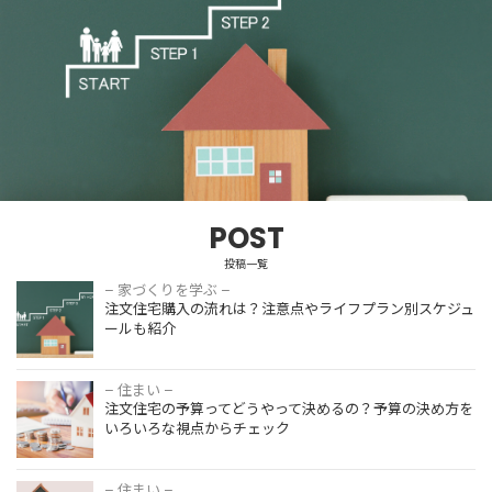
POST
投稿一覧
– 家づくりを学ぶ –
注文住宅購
注文住宅購入の流れは？注意点やライフプラン別スケジュ
入の流れ
ールも紹介
は？注意点
やライフプ
ラン別スケ
– 住まい –
注文住宅の
ジュールも
注文住宅の予算ってどうやって決めるの？予算の決め方を
予算ってど
紹介
いろいろな視点からチェック
うやって決
めるの？予
算の決め方
– 住まい –
高気密・高