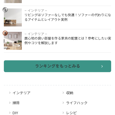
｜型番はど
こに書いて
2
– インテリア –
リビングは
ある？わか
リビングはソファーなしでも快適！ソファーの代わりにな
ソファーな
らない場合
るアイテムとレイアウト実例
しでも快
の見方・測
適！ソファ
るコツ
ーの代わり
3
– インテリア –
居心地の良
になるアイ
居心地の良い部屋を作る家具の配置とは？参考にしたい実
い部屋を作
テムとレイ
例やコツを解説します
る家具の配
アウト実例
置とは？参
考にしたい
実例やコツ
を解説しま
ランキングをもっとみる
す
インテリア
収納
掃除
ライフハック
DIY
レシピ