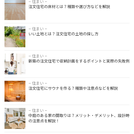
– 住まい –
注文住宅の
ジ方法を解
注文住宅の床材とは？種類や選び方などを解説
床材とは？
説！
種類や選び
方などを解
説
– 住まい –
いい土地と
いい土地とは？注文住宅の土地の探し方
は？注文住
宅の土地の
探し方
– 住まい –
新築の注文
新築の注文住宅で収納計画をするポイントと実際の失敗例
住宅で収納
計画をする
ポイントと
実際の失敗
– 住まい –
注文住宅に
例
注文住宅にサウナを作る？種類や注意点などを解説
サウナを作
る？種類や
注意点など
を解説
– 住まい –
中庭のある
中庭のある家の間取りは？メリット・デメリット、設計時
家の間取り
の注意点を解説！
は？メリッ
ト・デメリ