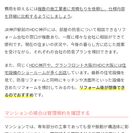
費用を抑えるには
複数の施工業者に見積もりを依頼し、仕様内容
を詳細に比較するようにしましょう
。
JR神戸駅前のHDC神戸には、部屋の防音について相談できるリフ
ォーム会社の窓口が複数あり、一度に様々な会社に相談ができて
便利です。現在の住まいの状況や、今後の暮らし方に応じた提案
を受けながら、それぞれの会社の防音プランを検討できます。
また、同じく
HDC神戸や、グランフロント大阪のHDC大阪には住
宅設備のショールームが多く出店
しています。最新の住宅設備を
見て、防音リフォームと同時にキッチンや洗面所といった設備を
含めたリフォームを検討してみるのも、
リフォーム後が想像でき
るのでおすすめ
です。
マンションの場合は管理規約を確認する
マンションでは、専有部分の工事であっても音や振動が構造体に影