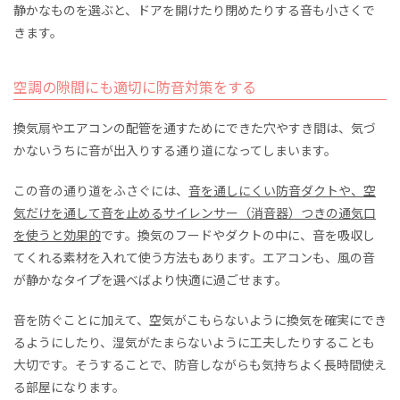
静かなものを選ぶと、ドアを開けたり閉めたりする音も小さくで
きます。
空調の隙間にも適切に防音対策をする
換気扇やエアコンの配管を通すためにできた穴やすき間は、気づ
かないうちに音が出入りする通り道になってしまいます。
この音の通り道をふさぐには、
音を通しにくい防音ダクトや、空
気だけを通して音を止めるサイレンサー（消音器）つきの通気口
を使うと効果的
です。換気のフードやダクトの中に、音を吸収し
てくれる素材を入れて使う方法もあります。エアコンも、風の音
が静かなタイプを選べばより快適に過ごせます。
音を防ぐことに加えて、空気がこもらないように換気を確実にでき
るようにしたり、湿気がたまらないように工夫したりすることも
大切です。そうすることで、防音しながらも気持ちよく長時間使え
る部屋になります。