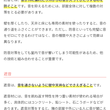
防音とは、
音が外に漏れたり外からの音が入ってきたりするのを
防ぐこと
です。音を抑えるためには、部屋全体に対して複数の対
策をとる必要があります。
壁を厚くしたり、天井と床にも専用の素材を使ったりすると、音の
通り道をふさぐことができます。ただし、防音といっても完璧に音
をゼロにできるわけではなく、音の種類や大きさによって効果は
異なります。
防音対策をしても室内で音が響いてしまう可能性があるため、他
の技術と組み合わせることが重要です。
遮音
遮音は、
音を通さないように壁や天井などでさえぎること
です。
遮音材には、音を跳ね返す特性を持つ重い素材が使われる場合が
多く、具体的にはコンクリート、鉛シート、石こうボードなどが
あります。遮音対策をすると、隣の部屋や外にいる人に音が聞こえ