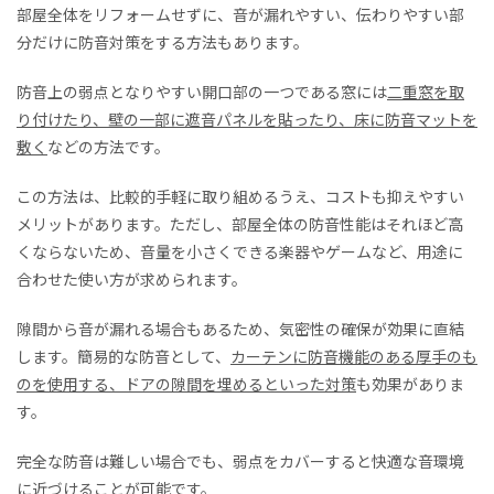
部屋全体をリフォームせずに、音が漏れやすい、伝わりやすい部
分だけに防音対策をする方法もあります。
防音上の弱点となりやすい開口部の一つである窓には
二重窓を取
り付けたり、壁の一部に遮音パネルを貼ったり、床に防音マットを
敷く
などの方法です。
この方法は、比較的手軽に取り組めるうえ、コストも抑えやすい
メリットがあります。ただし、部屋全体の防音性能はそれほど高
くならないため、音量を小さくできる楽器やゲームなど、用途に
合わせた使い方が求められます。
隙間から音が漏れる場合もあるため、気密性の確保が効果に直結
します。簡易的な防音として、
カーテンに防音機能のある厚手のも
のを使用する、ドアの隙間を埋めるといった対策
も効果がありま
す。
完全な防音は難しい場合でも、弱点をカバーすると快適な音環境
に近づけることが可能です。