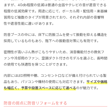
ますが、40db程度の低減は普通の会話やテレビの音が遮音できる
程度の低減効果です。用途に応じて、ボーカル用・配信用・楽器練
習用など複数のタイプが用意されており、それぞれ内部の音響特
性や遮音性能に違いがあります。
防音ブースの中には、床下に防振ゴムを使って振動を抑える構造を
採用しているものもあり、階下への振動音対策にも有効です。
密閉性が高いぶん熱がこもりやすいため、消音機能付きの換気フ
ァンや冷却用のファン、空調ダクト付きのモデルを選ぶと、長時間
の使用でも快適性を保つことができます。
内部にはLED照明や棚、コンセント口などが備え付けられている製
品もあり、パソコンや機材の使用にも対応できます。
サイズや価格
も幅広く、予算や設置スペースに応じて選べる
のが魅力です。
防音の弱点に防音リフォームをする