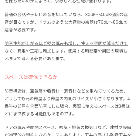
を保ちたいのかによって、求められる性能が変わります。
普通の会話やテレビの音を抑えたいなら、30dB〜40dB程度の遮
音が目安ですが、ドラムのような大音量の楽器は70dB〜80dBの
遮音が必要です。
防音性能が上がるほど壁の厚みも増し、使える空間が減るだけで
なく、費用や工期も増加
します。使用する時間帯や周囲の環境も
ふまえて考える必要があります。
スペースは確保できるか
防音構造は、空気層や吸音材・遮音材などを重ねてつくるため、
どうしても元の部屋より部屋の内側のサイズが小さくなります。4
畳半の部屋を全面防音にした場合、実際に使えるスペースは3畳ほ
どにまで狭まる可能性もあるのです。
ドアの厚みや開閉スペース、吸気・排気の換気口など、建材や設備
が物理的な制約になるケースもあります。天井の高さも防音天井を