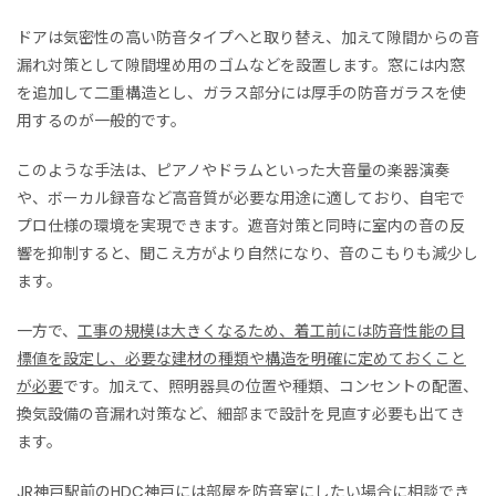
ドアは気密性の高い防音タイプへと取り替え、加えて隙間からの音
漏れ対策として隙間埋め用のゴムなどを設置します。窓には内窓
を追加して二重構造とし、ガラス部分には厚手の防音ガラスを使
用するのが一般的です。
このような手法は、ピアノやドラムといった大音量の楽器演奏
や、ボーカル録音など高音質が必要な用途に適しており、自宅で
プロ仕様の環境を実現できます。遮音対策と同時に室内の音の反
響を抑制すると、聞こえ方がより自然になり、音のこもりも減少し
ます。
一方で、
工事の規模は大きくなるため、着工前には防音性能の目
標値を設定し、必要な建材の種類や構造を明確に定めておくこと
が必要
です。加えて、照明器具の位置や種類、コンセントの配置、
換気設備の音漏れ対策など、細部まで設計を見直す必要も出てき
ます。
JR神戸駅前の
HDC神戸には部屋を防音室にしたい場合に相談でき