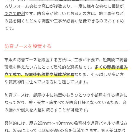
るリフォーム会社の窓口が複数あり、一度に様々な会社に相談が
できて便利
です。防音室が欲しいとお考えの方は、施工事例など
の話を聞くとどんな調査や工事が必要か想像できるのでおすすめ
です。
防音ブースを設置する
市販の防音ブースを設置する方法は、工事が不要で、短期間で防音
環境を整えたい方にとって理想的な選択肢です。
多くの製品は組み
立て式で、設置後も移動や解体が容易
なため、引っ越しが多い方
や賃貸物件に住んでいる方にも適しています。
防音ブースは、部屋の中に箱型のもうひとつの小部屋を作る構造に
なっており、壁・天井・床すべてが防音仕様となっているため、音
の漏れや侵入を大幅に減らすことが可能です。
具体的には、厚さ20mm～40mmの吸音材や遮音パネルで構成さ
れ、製品によっては40dB程度の音を低減できます。個人差はあり