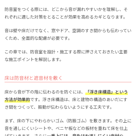
防音室をつくる際には、どこから音が漏れやすいかを理解し、そ
れぞれに適した対策をとることが効果を高めるカギとなります。
音は壁や床だけでなく、窓やドア、空調のすき間からも伝わってい
くため、全面的な配慮が必要です。
この章では、防音室を設計・施工する際に押さえておきたい主要
な施工ポイントを解説します。
床は防音材と遮音材を敷く
床から音が下の階に伝わるのを防ぐには、
「浮き床構造」という
方法が効果的
です。浮き床構造は、床と建物の構造のあいだにす
き間をつくって、振動が伝わらないようにする工夫です。
まず、床の下にやわらかいゴム（防振ゴム）を敷きます。その上に
音を通しにくいシートや、ベニヤ板などの板材を重ねて床を仕上
げていきます。さらに
一番上には、音をはね返しにくい床材
や、