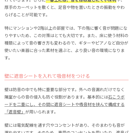
厚手のカーペットを敷くと、足音や物を置いたときの振動をやわ
らげることが可能です。
特にマンションや2階以上の部屋では、下の階に響く音が問題にな
りやすいため、この対策はとても大切です。また、床に使う材料の
種類によって音の響き方も変わるので、ギターやピアノなど自分が
使いたい楽器に合った素材を選ぶと、より良い音の環境になりま
す。
壁に遮音シートを入れて吸音材をつける
壁は防音の中でも特に重要な部分です。外への音漏れだけでなく
隣室からの音の侵入も防ぐ役割があります。基本的には
石こうボ
ードを二重にし、その間に遮音シートや吸音材を挟んで構成する
「遮音壁」
が用いられます。
壁には電気配線を通す穴やコンセントがあり、そのまわりも音が
漏れやすいです。そのため、専用のコンセントを用いたり、遮音パ