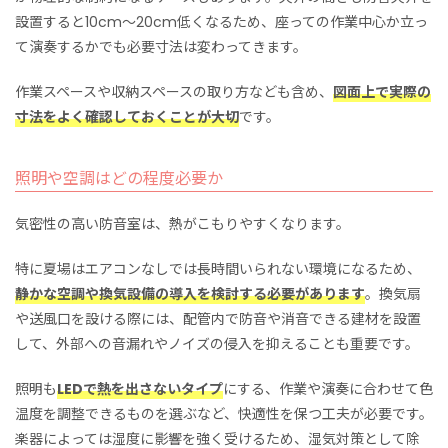
設置すると10cm〜20cm低くなるため、座っての作業中心か立っ
て演奏するかでも必要寸法は変わってきます。
作業スペースや収納スペースの取り方なども含め、
図面上で実際の
寸法をよく確認しておくことが大切
です。
照明や空調はどの程度必要か
気密性の高い防音室は、熱がこもりやすくなります。
特に夏場はエアコンなしでは長時間いられない環境になるため、
静かな空調や換気設備の導入を検討する必要があります
。換気扇
や送風口を設ける際には、配管内で防音や消音できる建材を設置
して、外部への音漏れやノイズの侵入を抑えることも重要です。
照明も
LEDで熱を出さないタイプ
にする、作業や演奏に合わせて色
温度を調整できるものを選ぶなど、快適性を保つ工夫が必要です。
楽器によっては湿度に影響を強く受けるため、湿気対策として除