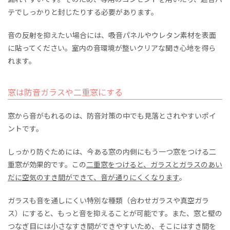
テでしっかりと封じたりする必要があります。
音の反射を抑えたい場合には、吸音パネルやウレタン素材を表面
に貼ってください。室内の音環境が整いクリアな聞き心地を得ら
れます。
窓は防音ガラスや二重窓にする
窓から音がもれるのは、防音対策の中でも見落とされやすいポイ
ントです。
しっかり防ぐためには、今ある窓の内側にもう一つ窓をつける二
重窓が効果的です。この
二重窓をつけると、ガラスとガラスのあい
だに空気のすき間ができて、音が通りにくくなります
。
ガラスも音を通しにくい特別な種類（合わせガラスや真空ガラ
ス）にすると、もっと音を抑えることが可能です。また、窓と壁の
つなぎ目には小さなすき間ができやすいため、そこにはすき間を