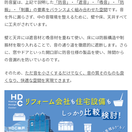
防音室は、上記で説明した
「防音」・「遮音」・「吸音」・「防
振」・「制震」の要素をバランスよく組み合わせた空間
です。音
を外に漏らさず、中の音環境を整えるために、壁や床、天井すべて
に工夫がされています。
壁と天井には遮音材と吸音材を重ねて使い、床には防振構造や制
振材を取り入れることで、音の通り道を徹底的に遮断します。さら
に、窓やドアといった開口部に防音仕様の製品を使い、隙間から
の音漏れを防いでいるのです。
そのため、
ただ音を小さくするだけでなく、音の質そのものも良
くなり、快適な空間を実現できます
。