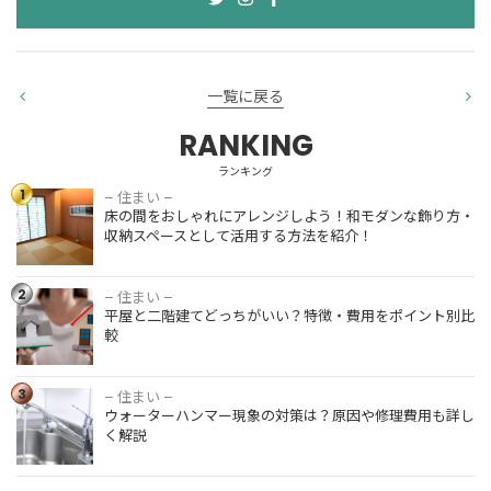
一覧に戻る
RANKING
ランキング
1
– 住まい –
床の間をお
床の間をおしゃれにアレンジしよう！和モダンな飾り方・
しゃれにア
収納スペースとして活用する方法を紹介！
レンジしよ
う！和モダ
ンな飾り
2
– 住まい –
平屋と二階
方・収納ス
平屋と二階建てどっちがいい？特徴・費用をポイント別比
建てどっち
ペースとし
較
がいい？特
て活用する
徴・費用を
方法を紹
ポイント別
3
介！
– 住まい –
ウォーター
比較
ウォーターハンマー現象の対策は？原因や修理費用も詳し
ハンマー現
く解説
象の対策
は？原因や
修理費用も