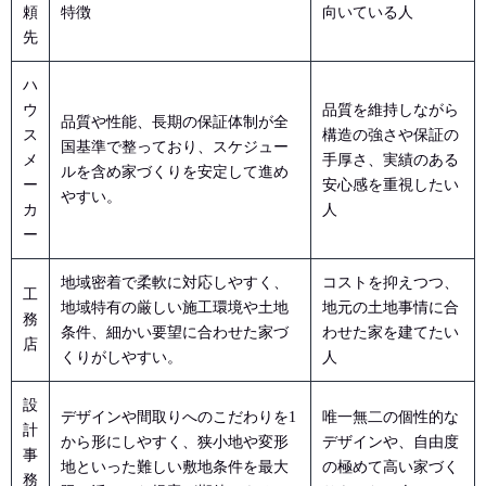
頼
特徴
向いている人
先
ハ
ウ
品質を維持しながら
品質や性能、長期の保証体制が全
ス
構造の強さや保証の
国基準で整っており、スケジュー
メ
手厚さ、実績のある
ルを含め家づくりを安定して進め
ー
安心感を重視したい
やすい。
カ
人
ー
地域密着で柔軟に対応しやすく、
コストを抑えつつ、
工
地域特有の厳しい施工環境や土地
地元の土地事情に合
務
条件、細かい要望に合わせた家づ
わせた家を建てたい
店
くりがしやすい。
人
設
デザインや間取りへのこだわりを1
唯一無二の個性的な
計
から形にしやすく、狭小地や変形
デザインや、自由度
事
地といった難しい敷地条件を最大
の極めて高い家づく
務