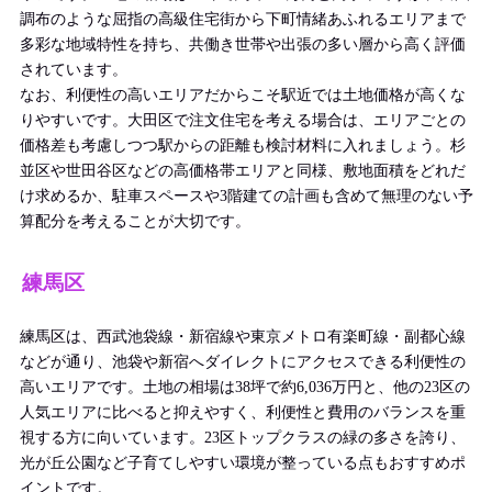
調布のような屈指の高級住宅街から下町情緒あふれるエリアまで
多彩な地域特性を持ち、共働き世帯や出張の多い層から高く評価
されています。
なお、利便性の高いエリアだからこそ駅近では土地価格が高くな
りやすいです。大田区で注文住宅を考える場合は、エリアごとの
価格差も考慮しつつ駅からの距離も検討材料に入れましょう。杉
並区や世田谷区などの高価格帯エリアと同様、敷地面積をどれだ
け求めるか、駐車スペースや3階建ての計画も含めて無理のない予
算配分を考えることが大切です。
練馬区
練馬区は、西武池袋線・新宿線や東京メトロ有楽町線・副都心線
などが通り、池袋や新宿へダイレクトにアクセスできる利便性の
高いエリアです。土地の相場は38坪で約6,036万円と、他の23区の
人気エリアに比べると抑えやすく、利便性と費用のバランスを重
視する方に向いています。23区トップクラスの緑の多さを誇り、
光が丘公園など子育てしやすい環境が整っている点もおすすめポ
イントです。