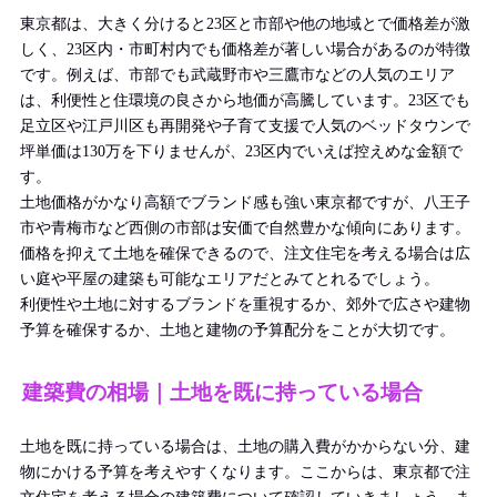
東京都は、大きく分けると23区と市部や他の地域とで価格差が激
しく、23区内・市町村内でも価格差が著しい場合があるのが特徴
です。例えば、市部でも武蔵野市や三鷹市などの人気のエリア
は、利便性と住環境の良さから地価が高騰しています。23区でも
足立区や江戸川区も再開発や子育て支援で人気のベッドタウンで
坪単価は130万を下りませんが、23区内でいえば控えめな金額で
す。
土地価格がかなり高額でブランド感も強い東京都ですが、八王子
市や青梅市など西側の市部は安価で自然豊かな傾向にあります。
価格を抑えて土地を確保できるので、注文住宅を考える場合は広
い庭や平屋の建築も可能なエリアだとみてとれるでしょう。
利便性や土地に対するブランドを重視するか、郊外で広さや建物
予算を確保するか、土地と建物の予算配分をことが大切です。
建築費の相場｜土地を既に持っている場合
土地を既に持っている場合は、土地の購入費がかからない分、建
物にかける予算を考えやすくなります。ここからは、東京都で注