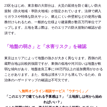
23区をはじめ、東京都の大部分は、火災の延焼を防ぐ厳しい防火
規制（防火地域・準防火地域）が指定されています。法律で網入
りガラスや特殊な防火サッシ、燃えにくい外壁材などの使用が義
務付けられるため、一般的な仕様より建築費が数百万円単位でア
ップします。土地を選ぶ際は、そのエリアの防火規制の確認が必
須です。
「地盤の弱さ」と「水害リスク」を確認
東京はエリアによって地盤の強さが大きく異なります。西側の武
蔵野台地は比較的強固ですが、東側の低地や河川沿いは地盤が軟
弱な傾向があり、地盤改良工事に100万円以上の追加費用がかかる
ことがあります。また、低地は浸水リスクも潜んでいるため、自
治体のハザードマップの確認は不可欠です。
＼無料オンライン相談サービス「ウチつく」／
「このエリアで建てられる予算感は？」「土地探しは何から始め
ればいい？」