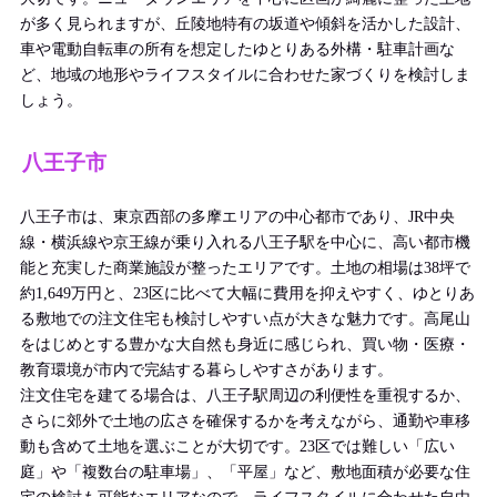
が多く見られますが、丘陵地特有の坂道や傾斜を活かした設計、
車や電動自転車の所有を想定したゆとりある外構・駐車計画な
ど、地域の地形やライフスタイルに合わせた家づくりを検討しま
しょう。
八王子市
八王子市は、東京西部の多摩エリアの中心都市であり、JR中央
線・横浜線や京王線が乗り入れる八王子駅を中心に、高い都市機
能と充実した商業施設が整ったエリアです。土地の相場は38坪で
約1,649万円と、23区に比べて大幅に費用を抑えやすく、ゆとりあ
る敷地での注文住宅も検討しやすい点が大きな魅力です。高尾山
をはじめとする豊かな大自然も身近に感じられ、買い物・医療・
教育環境が市内で完結する暮らしやすさがあります。
注文住宅を建てる場合は、八王子駅周辺の利便性を重視するか、
さらに郊外で土地の広さを確保するかを考えながら、通勤や車移
動も含めて土地を選ぶことが大切です。23区では難しい「広い
庭」や「複数台の駐車場」、「平屋」など、敷地面積が必要な住