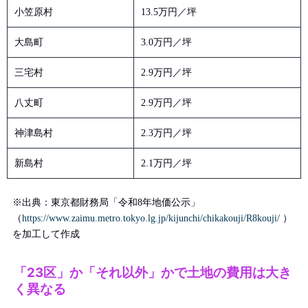
小笠原村
13.5万円／坪
大島町
3.0万円／坪
三宅村
2.9万円／坪
八丈町
2.9万円／坪
神津島村
2.3万円／坪
新島村
2.1万円／坪
※出典：東京都財務局「令和8年地価公示」
（
https://www.zaimu.metro.tokyo.lg.jp/kijunchi/chikakouji/R8kouji/
）
を加工して作成
「23区」か「それ以外」かで土地の費用は大き
く異なる