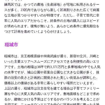
練馬区では、かつての農地（生産緑地）が宅地に転用されるケー
スが多く、23区内でありながら新しく区画割りされた広くて綺麗
な土地が見つかりやすいのが特徴です。ただし、子育て世代に非
常に人気のエリアだからこそ、好条件の土地の購入にはスピード
が求められます。後悔が無いよう、あらかじめ条件に優先順位を
つけて計画を進めていくよう心がけましょう。
稲城市
稲城市は、京王相模原線やJR南武線が通り、新宿や立川、川崎と
いった主要エリアへスムーズにアクセスできる利便性の高いエリ
アです。土地の相場は38坪で約3,371万円と多摩地域の中でも人気
の水準ですが、城山公園や若葉台公園など大きな公園が多く、抜
群の治安の良さと計画的に開発された美しい街並みが調和した、
価格以上の価値がある非常に暮らしやすい場所だといえます。
上記の通り、稲城市は注文住宅を建てる場合は子育てファミリー
層を中心に大変人気の高いエリアです。敷地面積をどこまで求め
るか、建物にかける予算はどうするかのバランスを考えることが
大切です。ニュータウンエリアを中心に区画が綺麗に整った土地