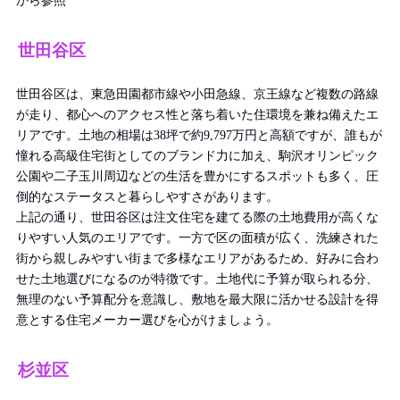
から参照
世田谷区
世田谷区は、東急田園都市線や小田急線、京王線など複数の路線
が走り、都心へのアクセス性と落ち着いた住環境を兼ね備えたエ
リアです。土地の相場は38坪で約9,797万円と高額ですが、誰もが
憧れる高級住宅街としてのブランド力に加え、駒沢オリンピック
公園や二子玉川周辺などの生活を豊かにするスポットも多く、圧
倒的なステータスと暮らしやすさがあります。
上記の通り、世田谷区は注文住宅を建てる際の土地費用が高くな
りやすい人気のエリアです。一方で区の面積が広く、洗練された
街から親しみやすい街まで多様なエリアがあるため、好みに合わ
せた土地選びになるのが特徴です。土地代に予算が取られる分、
無理のない予算配分を意識し、敷地を最大限に活かせる設計を得
意とする住宅メーカー選びを心がけましょう。
杉並区