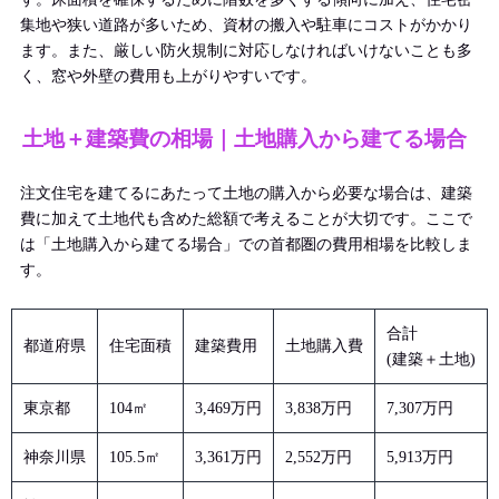
集地や狭い道路が多いため、資材の搬入や駐車にコストがかかり
ます。また、厳しい防火規制に対応しなければいけないことも多
く、窓や外壁の費用も上がりやすいです。
土地＋建築費の相場｜土地購入から建てる場合
注文住宅を建てるにあたって土地の購入から必要な場合は、建築
費に加えて土地代も含めた総額で考えることが大切です。ここで
は「土地購入から建てる場合」での首都圏の費用相場を比較しま
す。
合計
都道府県
住宅面積
建築費用
土地購入費
(建築＋土地)
東京都
104㎡
3,469万円
3,838万円
7,307万円
神奈川県
105.5㎡
3,361万円
2,552万円
5,913万円