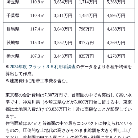
埼玉県
110.9㎡
3,654万円
1,714万円
5,368万円
千葉県
110.4㎡
3,511万円
1,484万円
4,995万円
群馬県
117.4㎡
3,640万円
798万円
4,438万円
茨城県
115.3㎡
3,552万円
817万円
4,369万円
栃木県
107.3㎡
3,443万円
835万円
4,278万円
※
2024年度 フラット３５利用者調査
のデータをより各種平均値を
算出して作成。
※建築費用に附帯工事費を含む。
東京都の合計費用は7,307万円で、首都圏の中でも突出して高い水
準です。神奈川県（や埼玉県などが5,000万円台に留まる中、東京
都は土地購入費だけで3,838万円と非常に高額なことが影響してい
ます。
住宅面積は104㎡と首都圏の中で最もコンパクトに抑えられている
ものの、圧倒的な土地代の高さがそのまま総額を大きく押し上げ
ており、首都圏の中でも家づくりの総予算が格段に大きくなりや