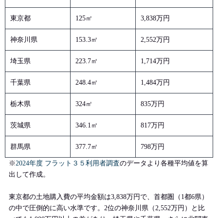
東京都
125㎡
3,838万円
神奈川県
153.3㎡
2,552万円
埼玉県
223.7㎡
1,714万円
千葉県
248.4㎡
1,484万円
栃木県
324㎡
835万円
茨城県
346.1㎡
817万円
群馬県
377.7㎡
798万円
※
2024年度 フラット３５利用者調査
のデータより各種平均値を算
出して作成。
東京都の土地購入費の平均金額は3,838万円で、首都圏（1都6県）
の中で圧倒的に高い水準です。2位の神奈川県（2,552万円）と比