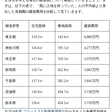
文住宅を考える場合の建築費について確認していきましょう。ま
ずは、以下の表で、「既に土地を持っていた」人の平均値より算
出した首都圏の建築費用を比較して見ていきます。
都道府県
住宅面積
敷地面積
建築費用
東京都
119.2㎡
143.6㎡
4,866万円
神奈川県
116.6㎡
195.1㎡
4,277万円
埼玉県
117.4㎡
319.3㎡
3,979万円
群馬県
118.7㎡
422.8㎡
3,881万円
千葉県
117.1㎡
282.2㎡
3,841万円
茨城県
116.8㎡
434.7㎡
3,738万円
栃木県
116㎡
454.1㎡
3,729万円
※
2024年度 フラット３５利用者調査
のデータをより各種平均値を