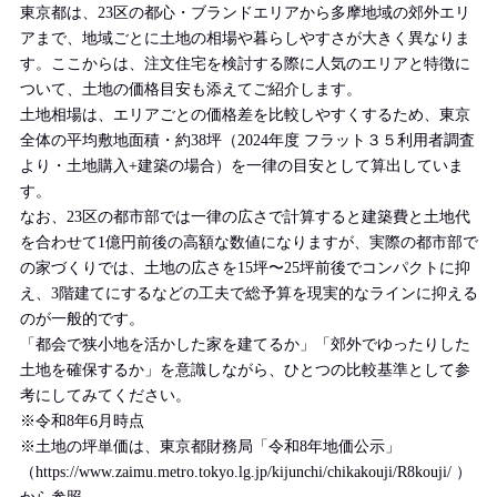
東京都は、23区の都心・ブランドエリアから多摩地域の郊外エリ
アまで、地域ごとに土地の相場や暮らしやすさが大きく異なりま
す。ここからは、注文住宅を検討する際に人気のエリアと特徴に
ついて、土地の価格目安も添えてご紹介します。
土地相場は、エリアごとの価格差を比較しやすくするため、東京
全体の平均敷地面積・約38坪（2024年度 フラット３５利用者調査
より・土地購入+建築の場合）を一律の目安として算出していま
す。
なお、23区の都市部では一律の広さで計算すると建築費と土地代
を合わせて1億円前後の高額な数値になりますが、実際の都市部で
の家づくりでは、土地の広さを15坪〜25坪前後でコンパクトに抑
え、3階建てにするなどの工夫で総予算を現実的なラインに抑える
のが一般的です。
「都会で狭小地を活かした家を建てるか」「郊外でゆったりした
土地を確保するか」を意識しながら、ひとつの比較基準として参
考にしてみてください。
※令和8年6月時点
※土地の坪単価は、東京都財務局「令和8年地価公示」
（https://www.zaimu.metro.tokyo.lg.jp/kijunchi/chikakouji/R8kouji/ ）