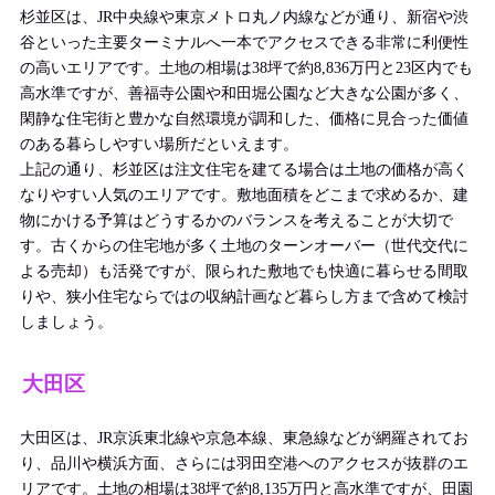
杉並区は、JR中央線や東京メトロ丸ノ内線などが通り、新宿や渋
谷といった主要ターミナルへ一本でアクセスできる非常に利便性
の高いエリアです。土地の相場は38坪で約8,836万円と23区内でも
高水準ですが、善福寺公園や和田堀公園など大きな公園が多く、
閑静な住宅街と豊かな自然環境が調和した、価格に見合った価値
のある暮らしやすい場所だといえます。
上記の通り、杉並区は注文住宅を建てる場合は土地の価格が高く
なりやすい人気のエリアです。敷地面積をどこまで求めるか、建
物にかける予算はどうするかのバランスを考えることが大切で
す。古くからの住宅地が多く土地のターンオーバー（世代交代に
よる売却）も活発ですが、限られた敷地でも快適に暮らせる間取
りや、狭小住宅ならではの収納計画など暮らし方まで含めて検討
しましょう。
大田区
大田区は、JR京浜東北線や京急本線、東急線などが網羅されてお
り、品川や横浜方面、さらには羽田空港へのアクセスが抜群のエ
リアです。土地の相場は38坪で約8,135万円と高水準ですが、田園