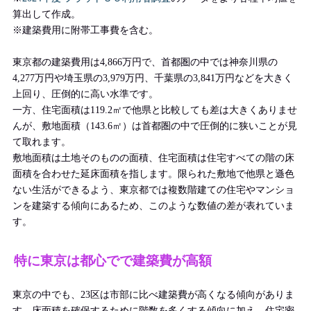
算出して作成。
※建築費用に附帯工事費を含む。
東京都の建築費用は4,866万円で、首都圏の中では神奈川県の
4,277万円や埼玉県の3,979万円、千葉県の3,841万円などを大きく
上回り、圧倒的に高い水準です。
一方、住宅面積は119.2㎡で他県と比較しても差は大きくありませ
んが、敷地面積（143.6㎡）は首都圏の中で圧倒的に狭いことが見
て取れます。
敷地面積は土地そのものの面積、住宅面積は住宅すべての階の床
面積を合わせた延床面積を指します。限られた敷地で他県と遜色
ない生活ができるよう、東京都では複数階建ての住宅やマンショ
ンを建築する傾向にあるため、このような数値の差が表れていま
す。
特に東京は都心でで建築費が高額
東京の中でも、23区は市部に比べ建築費が高くなる傾向がありま
す。床面積を確保するために階数を多くする傾向に加え、住宅密