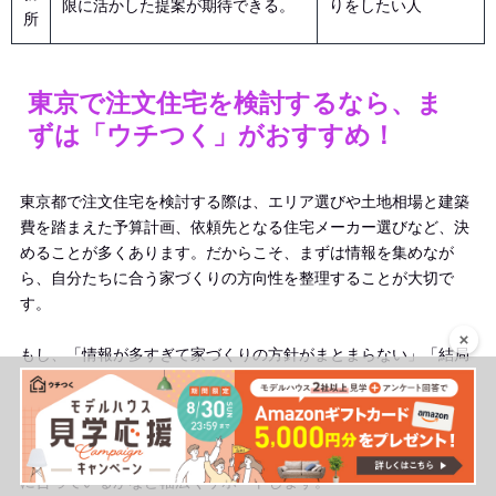
限に活かした提案が期待できる。
りをしたい人
所
東京で注文住宅を検討するなら、ま
ずは「ウチつく」がおすすめ！
東京都で注文住宅を検討する際は、エリア選びや土地相場と建築
費を踏まえた予算計画、依頼先となる住宅メーカー選びなど、決
めることが多くあります。だからこそ、まずは情報を集めなが
ら、自分たちに合う家づくりの方向性を整理することが大切で
す。
もし、「情報が多すぎて家づくりの方針がまとまらない」「結局
東京都のどのエリアが一番いいか悩んでいる」と迷われている方
は、『
ウチつくの相談サービス
』へ一度相談してみませんか？住
宅業界に精通したアドバイザーが、あなたのご希望を丁寧にヒア
リングし、どんな家づくりをしてみたいか、どのエリアがあなた
に合っているかなど幅広くサポートします。