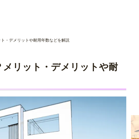
社選びを
ご相談者の
ット・デメリットや耐用年数などを解説
ご相談事例
家づくり体験
る
？メリット・デメリットや耐