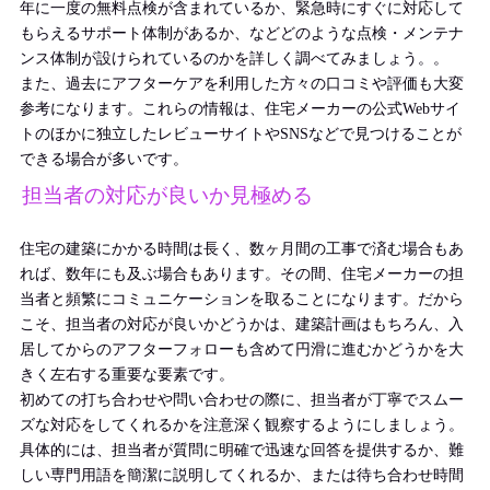
年に一度の無料点検が含まれているか、緊急時にすぐに対応して
もらえるサポート体制があるか、などどのような点検・メンテナ
ンス体制が設けられているのかを詳しく調べてみましょう。。
また、過去にアフターケアを利用した方々の口コミや評価も大変
参考になります。これらの情報は、住宅メーカーの公式Webサイ
トのほかに独立したレビューサイトやSNSなどで見つけることが
できる場合が多いです。
担当者の対応が良いか見極める
住宅の建築にかかる時間は長く、数ヶ月間の工事で済む場合もあ
れば、数年にも及ぶ場合もあります。その間、住宅メーカーの担
当者と頻繁にコミュニケーションを取ることになります。だから
こそ、担当者の対応が良いかどうかは、建築計画はもちろん、入
居してからのアフターフォローも含めて円滑に進むかどうかを大
きく左右する重要な要素です。
初めての打ち合わせや問い合わせの際に、担当者が丁寧でスムー
ズな対応をしてくれるかを注意深く観察するようにしましょう。
具体的には、担当者が質問に明確で迅速な回答を提供するか、難
しい専門用語を簡潔に説明してくれるか、または待ち合わせ時間