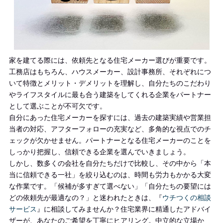
家を建てる際には、依頼先となる住宅メーカー選びが重要です。
工務店はもちろん、
ハウスメーカー、設計事務所、それぞれにつ
いて特徴とメリット・デメリットを理解し、自分たちのこだわり
やライフスタイルに最も合う建築をしてくれる企業をパートナー
として選ぶことが不可欠です。
自分にあった住宅メーカーを探すには、過去の建築実績や営業担
当者の対応、アフターフォローの充実など、多角的な視点でのチ
ェックが欠かせません。パートナーとなる住宅メーカーのことを
しっかり把握し、信頼できる企業を選んでいきましょう。
しかし、数多くの会社を自分たちだけで比較し、その中から「本
当に信頼できる一社」を絞り込むのは、時間も労力もかかる大変
な作業です。
「候補が多すぎて選べない」「自分たちの要望には
どの依頼先が最適なの？」と迷われたときは、『
ウチつくの相談
サービス
』に相談してみませんか？
住宅業界に精通したアドバイ
ザーが、あなたのご希望を丁寧にヒアリング。中立的な立場か