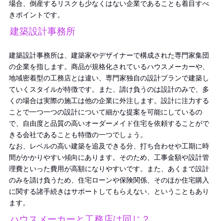
場合、倒産するリスクも少なくはない企業であることも着目すべ
きポイントです。
建築設計事務所
建築設計事務所は、建築家やデザイナーで構成された専門家集団
の企業を指します。商品が規格化されているハウスメーカーや、
地域密着型の工務店とは違い、専門家独自の設計プランで建築し
ていくスタイルが特徴です。また、請け負うのは設計のみで、多
くの場合は実際の施工は他の企業に外注します。設計に注力する
ことで一つ一つの設計について細かな提案を可能にしているの
で、自由度と品質の高いオーダーメイド住宅を依頼することがで
きる会社であることも特徴の一つでしょう。
なお、レベルの高い建築を追及できる分、打ち合わせや工期に時
間がかかりやすい傾向にあります。そのため、工事金額や設計管
理費といった費用が高額になりやすいです。また、あくまで設計
のみを請け負うため、住宅ローンや保険関係、そのほか住宅購入
に関する諸手続きはサポートしてもらえない、ということもあり
ます。
ハウスメーカーと工務店は同じ？