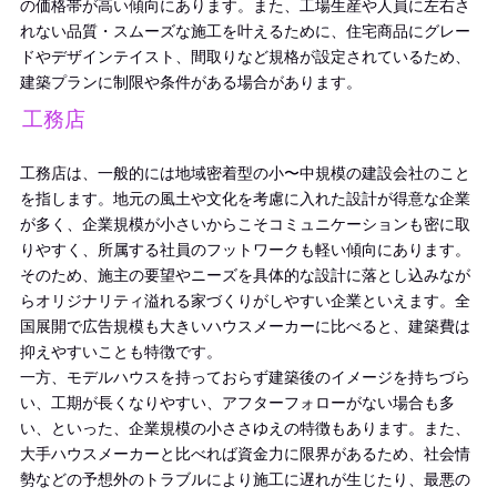
の価格帯が高い傾向にあります。また、工場生産や人員に左右さ
れない品質・スムーズな施工を叶えるために、住宅商品にグレー
ドやデザインテイスト、間取りなど規格が設定されているため、
建築プランに制限や条件がある場合があります。
工務店
工務店は、一般的には地域密着型の小〜中規模の建設会社のこと
を指します。地元の風土や文化を考慮に入れた設計が得意な企業
が多く、企業規模が小さいからこそコミュニケーションも密に取
りやすく、所属する社員のフットワークも軽い傾向にあります。
そのため、施主の要望やニーズを具体的な設計に落とし込みなが
らオリジナリティ溢れる家づくりがしやすい企業といえます。全
国展開で広告規模も大きいハウスメーカーに比べると、建築費は
抑えやすいことも特徴です。
一方、モデルハウスを持っておらず建築後のイメージを持ちづら
い、工期が長くなりやすい、アフターフォローがない場合も多
い、といった、企業規模の小ささゆえの特徴もあります。また、
大手ハウスメーカーと比べれば資金力に限界があるため、社会情
勢などの予想外のトラブルにより施工に遅れが生じたり、最悪の