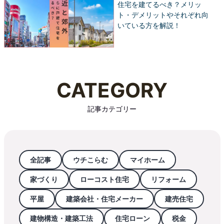
住宅を建てるべき？メリッ
ト・デメリットやそれぞれ向
いている方を解説！
CATEGORY
記事カテゴリー
全記事
ウチこらむ
マイホーム
家づくり
ローコスト住宅
リフォーム
平屋
建築会社・住宅メーカー
建売住宅
建物構造・建築工法
住宅ローン
税金