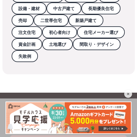
設備・建材
中古戸建て
長期優良住宅
売却
二世帯住宅
新築戸建て
注文住宅
初心者向け
住宅メーカー選び
資金計画
土地選び
間取り・デザイン
失敗例