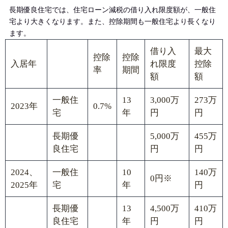
長期優良住宅では、住宅ローン減税の借り入れ限度額が、一般住
宅より大きくなります。また、控除期間も一般住宅より長くなり
ます。
借り入
最大
控除
控除
入居年
れ限度
控除
率
期間
額
額
一般住
13
3,000万
273万
2023年
0.7%
宅
年
円
円
長期優
5,000万
455万
良住宅
円
円
2024、
一般住
10
140万
0円※
2025年
宅
年
円
長期優
13
4,500万
410万
良住宅
年
円
円