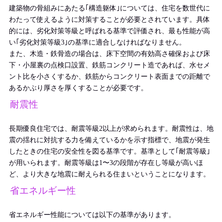
建築物の骨組みにあたる｢構造躯体｣については、住宅を数世代に
わたって使えるように対策することが必要とされています。具体
的には、劣化対策等級と呼ばれる基準で評価され、最も性能が高
い｢劣化対策等級3｣の基準に適合しなければなりません。
また、木造・鉄骨造の場合は、床下空間の有効高さ確保および床
下・小屋裏の点検口設置、鉄筋コンクリート造であれば、水セメ
ント比を小さくするか、鉄筋からコンクリート表面までの距離で
あるかぶり厚さを厚くすることが必要です。
耐震性
長期優良住宅では、耐震等級2以上が求められます。耐震性は、地
震の揺れに対抗する力を備えているかを示す指標で、地震が発生
したときの住宅の安全性を図る基準です。基準として｢耐震等級｣
が用いられます。耐震等級は1〜3の段階が存在し等級が高いほ
ど、より大きな地震に耐えられる住まいということになります。
省エネルギー性
省エネルギー性能については以下の基準があります。