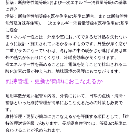
新築：断熱等性能等級5および一次エネルギー消費量等級6の基準
に適合
増築：断熱等性能等級4(既存住宅)の基準に適合、または断熱等性
能等級3(既存住宅)、一次エネルギー消費量等級4(既存住宅)の基準
に適合
省エネルギー性とは、外壁や窓においてできるだけ熱を失わない
ように設計・施工されているかを示すものです。外壁が厚く窓が
二重ガラスになっていれば、冬は家の中の暖かさが逃げず夏は屋
外の熱気が伝わりにくくなり、冷暖房効率が良くなります。
省エネルギー性を高めることは、電気を使うことで排出される二
酸化炭素の量が抑えられ、地球環境の保護にもつながります。
維持管理・更新が簡単におこなえるか
耐用年数が短い配管や内装、外装において、日常の点検・清掃・
補修といった維持管理が簡単におこなえるための対策も必要で
す。
維持管理・更新が簡単におこなえるかを評価する項目として、｢維
持管理対策等級｣があります。長期優良住宅では、等級3の基準に
合わせることが求められます。