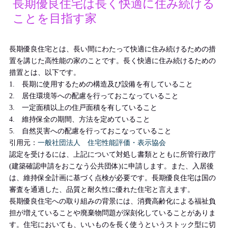
長期優良住宅は長く快適に住み続ける
ことを目指す家
長期優良住宅とは、長い間にわたって快適に住み続けるための措
置を講じた高性能の家のことです。長く快適に住み続けるための
措置とは、以下です。
1. 長期に使用するための構造及び設備を有していること
2. 居住環境等への配慮を行っておこなっていること
3. 一定面積以上の住戸面積を有していること
4. 維持保全の期間、方法を定めていること
5. 自然災害への配慮を行っておこなっていること
引用元：
一般社団法人 住宅性能評価・表示協会
認定を受けるには、上記について対処し書類とともに所管行政庁
(建築確認申請をおこなう公共団体)に申請します。また、入居後
は、維持保全計画に基づく点検が必要です。長期優良住宅は国の
審査を通過した、品質と耐久性に優れた住宅と言えます。
長期優良住宅への取り組みの背景には、消費高齢化による福祉負
担が増えていることや廃棄物問題が深刻化していることがありま
す。住宅においても、いいものを長く使うというストック型に切