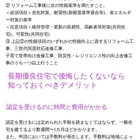
② リフォーム工事後に次の性能基準を満たすこと。
＜必須項目＞劣化対策、耐震性(新耐震基準適合等)、省エネルギ
ー対策の基準
＜任意項目＞維持管理・更新の容易性、高齢者等対策(共同住
宅)、可変性(共同住宅)
③ 上記②の性能項目のいずれかの性能向上に資するリフォーム工
事、三世代同居対応改修工事、
子育て世帯向け改修工事、防災性・レジリエンス性の向上改修工
事のうち一つ以上行うこと
長期優良住宅で後悔したくないなら
知っておくべきデメリット
認定を受けるのに時間と費用がかかる
認定を受けるには定められた手順を踏まなくてはならず、一般住
宅を建てるより数週間〜1カ月ほどかかります。
また、申請においては手数料が発生します。手数料は地域によっ