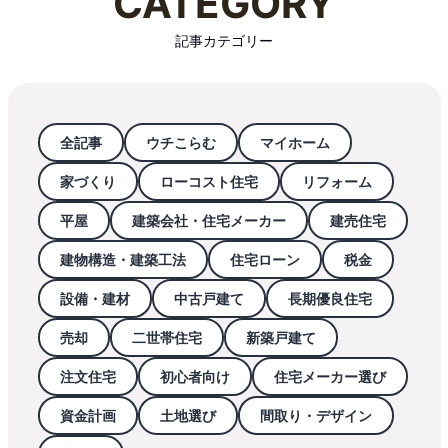
CATEGORY
記事カテゴリー
全記事
ウチこらむ
マイホーム
家づくり
ローコスト住宅
リフォーム
平屋
建築会社・住宅メーカー
建売住宅
建物構造・建築工法
住宅ローン
税金
設備・建材
中古戸建て
長期優良住宅
売却
二世帯住宅
新築戸建て
注文住宅
初心者向け
住宅メーカー選び
資金計画
土地選び
間取り・デザイン