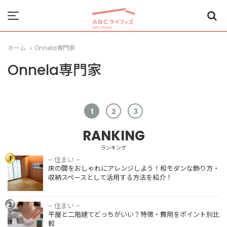
Menu
ホーム
Onnela専門家
Onnela専門家
1
2
3
RANKING
ランキング
1
– 住まい –
床の間をお
床の間をおしゃれにアレンジしよう！和モダンな飾り方・
しゃれにア
収納スペースとして活用する方法を紹介！
レンジしよ
う！和モダ
ンな飾り
2
– 住まい –
平屋と二階
方・収納ス
平屋と二階建てどっちがいい？特徴・費用をポイント別比
建てどっち
ペースとし
較
がいい？特