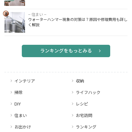
て活用する
徴・費用を
方法を紹
ポイント別
3
介！
– 住まい –
ウォーター
比較
ウォーターハンマー現象の対策は？原因や修理費用も詳し
ハンマー現
く解説
象の対策
は？原因や
修理費用も
詳しく解説
ランキングをもっとみる
インテリア
収納
掃除
ライフハック
DIY
レシピ
住まい
お宅訪問
お出かけ
ランキング