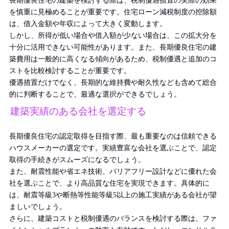
長期優良住宅の建築を検討する際は、税制優遇措置の実際の効果
を慎重に見極めることが重要です。住宅ローン減税制度の控除額
は、借入金額や年収によって大きく変動します。
しかし、所得が低い場合や借入額が少ない場合は、この拡大分を
十分に活用できない可能性があります。また、長期優良住宅の建
築費用は一般的に高くなる傾向があるため、税制優遇と追加のコ
ストを比較検討することが重要です。
優遇措置だけでなく、長期的な維持費や耐久性なども含めて総合
的に判断することで、最適な選択ができるでしょう。
建築実績のある会社を選定する
長期優良住宅の認定取得を目指す際、最も重要なのは信頼できる
ハウスメーカーの選定です。実績豊富な会社を選ぶことで、認定
取得の手続きがスムーズになるでしょう。
また、耐震性能や省エネ技術、バリアフリー設計などに優れた会
社を選ぶことで、より高品質な住宅を実現できます。具体的に
は、耐震等級3や断熱等性能等級5以上の施工実績がある会社が望
ましいでしょう。
さらに、建築コストと税制優遇のバランスを検討する際は、ファ