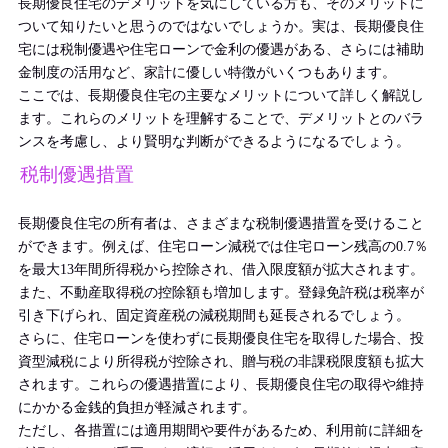
長期優良住宅のデメリットを気にしている方も、そのメリットに
ついて知りたいと思うのではないでしょうか。実は、長期優良住
宅には税制優遇や住宅ローンで金利の優遇がある、さらには補助
金制度の活用など、家計に優しい特徴がいくつもあります。
ここでは、長期優良住宅の主要なメリットについて詳しく解説し
ます。これらのメリットを理解することで、デメリットとのバラ
ンスを考慮し、より賢明な判断ができるようになるでしょう。
税制優遇措置
長期優良住宅の所有者は、さまざまな税制優遇措置を受けること
ができます。例えば、住宅ローン減税では住宅ローン残高の0.7％
を最大13年間所得税から控除され、借入限度額が拡大されます。
また、不動産取得税の控除額も増加します。登録免許税は税率が
引き下げられ、固定資産税の減税期間も延長されるでしょう。
さらに、住宅ローンを使わずに長期優良住宅を取得した場合、投
資型減税により所得税が控除され、贈与税の非課税限度額も拡大
されます。これらの優遇措置により、長期優良住宅の取得や維持
にかかる金銭的負担が軽減されます。
ただし、各措置には適用期間や要件があるため、利用前に詳細を