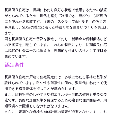
長期優良住宅は、長期にわたり良好な状態で使用するための措置
がとられているため、世代を超えて利用でき、経済的にも環境的
にも優れた選択肢です。従来の「スクラップ&ビルド」の考え方
を見直し、SDGsの理念に沿った持続可能な住まいづくりを実現し
ます。
国も長期優良住宅の普及を推進しており、補助金や税制優遇など
の支援策を用意しています。これらの特徴により、長期優良住宅
は現代の社会ニーズに応える、理想的な住まいの形として注目を
集めています。
認定条件
長期優良住宅の戸建て住宅認定には、多岐にわたる厳格な基準が
設けられています。耐久性や耐震性に優れ、数世代にわたって使
用できる構造躯体を持つことが求められます。
また、維持管理のしやすさや省エネルギー性能の確保も重要な要
素です。良好な居住水準を確保するための適切な住戸面積や、周
辺環境への配慮もしなければなりません。
さらに、定期的な点検や補修計画の策定が必要となります。これ