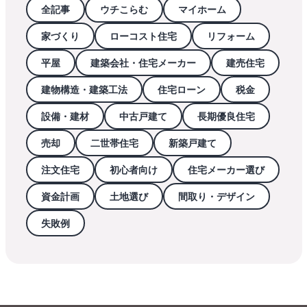
全記事
ウチこらむ
マイホーム
家づくり
ローコスト住宅
リフォーム
平屋
建築会社・住宅メーカー
建売住宅
建物構造・建築工法
住宅ローン
税金
設備・建材
中古戸建て
長期優良住宅
売却
二世帯住宅
新築戸建て
注文住宅
初心者向け
住宅メーカー選び
資金計画
土地選び
間取り・デザイン
失敗例