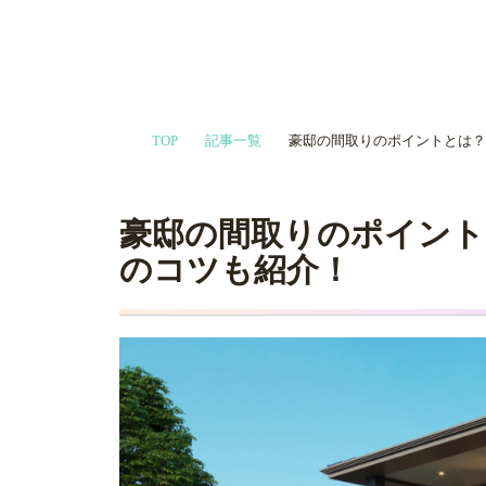
家づくりや会
TOP
記事一覧
豪邸の間取りのポイントとは？
プロに相談す
豪邸の間取りのポイント
のコツも紹介！