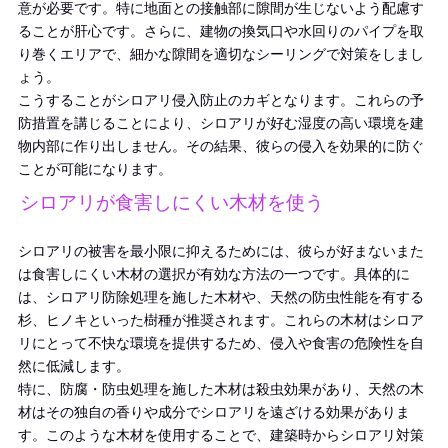
意が必要です。特に地面との接触部に隙間が生じないよう配慮す
ることが肝心です。さらに、建物の換気口や水回りのパイプを取
り巻くエリアで、細かな隙間を適切なシーリングで対策をしまし
ょう。
こうすることがシロアリ侵入防止のカギとなります。これらの予
防措置を講じることにより、シロアリが好む湿度の高い環境を建
物内部に作り出しません。その結果、彼らの侵入を効果的に防ぐ
ことが可能になります。
シロアリが食害しにくい木材を使う
シロアリの被害を最小限に抑えるためには、彼らが好まないまた
は食害しにくい木材の選択が有効な方法の一つです。具体的に
は、シロアリ防除処理を施した木材や、天然の防虫性能を有する
杉、ヒノキといった樹種が推奨されます。これらの木材はシロア
リにとって不快な環境を提供するため、侵入や食害の危険性を自
然に低減します。
特に、防腐・防虫処理を施した木材は殺虫効果があり、天然の木
材はその独自の香りや成分でシロアリを遠ざける効果がありま
す。このような木材を使用することで、建築時からシロアリ対策