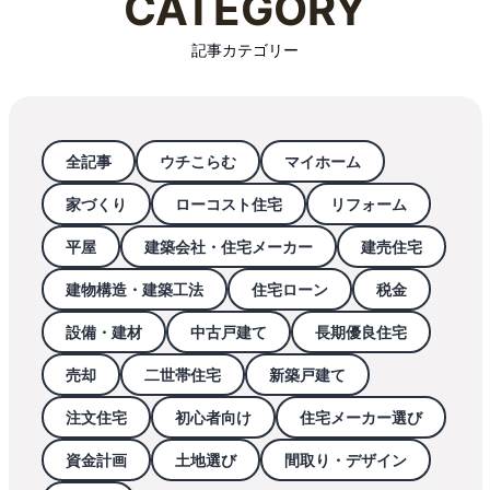
CATEGORY
記事カテゴリー
全記事
ウチこらむ
マイホーム
家づくり
ローコスト住宅
リフォーム
平屋
建築会社・住宅メーカー
建売住宅
建物構造・建築工法
住宅ローン
税金
設備・建材
中古戸建て
長期優良住宅
売却
二世帯住宅
新築戸建て
注文住宅
初心者向け
住宅メーカー選び
資金計画
土地選び
間取り・デザイン