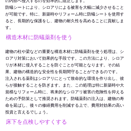
の内部へ侵入するのを効率的に阻止します。
防蟻シートにより、シロアリによる被害を大幅に減少させること
が可能です。特に、新築時やリフォーム時に防蟻シートを使用す
ると、長期的な保護をし、建物の耐久性を高めることに貢献しま
す。
構造木材に防蟻薬剤を使う
建物の柱や梁などの重要な構造木材に防蟻薬剤を使う処理は、シ
ロアリ対策において効果的な手段です。この方法により、シロア
リが木材に侵入することを防ぐことが可能となります。その結
果、建物の構造的な安全性を長期間守ることができるのです。
注入される薬剤はシロアリにとって致命的な環境を作り出し、彼
らが接触することを防ぎます。また、この処理は特に新築時や大
規模なリフォーム時に、将来的なシロアリ被害の危険性を抑える
ための予防策として推奨されます。防蟻薬剤の注入は、建物の寿
命を延ばし、後々の修繕費用を削減する上で、費用対効果の高い
投資と言えるでしょう。
床下を点検しやすくする