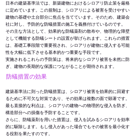
日本の建築基準法では、新築建物におけるシロアリ防止策を厳格
に定めています。この規制は、シロアリによる被害を受けやすい
建物の基礎や土台部分に焦点を当てています。そのため、建築会
社に対し、予防的な防蟻措置の施工を義務付けているのです。
その主な方法として、効果的な防蟻薬剤の散布や、物理的な障壁
として機能する防蟻シートの設置が挙げられます。これらの措置
は、基礎工事段階で重要視され、シロアリが建物に侵入する可能
性を大幅に低下させる基本的かつ重要な手段です。
実施されるこれらの予防策は、将来的なシロアリ被害を未然に防
ぎ、建物の長期的な保護につながることが期待されます。
防蟻措置の効果
建築基準法に則った防蟻措置は、シロアリ被害を効果的に回避す
るために不可欠な対策であり、その効果は複数の面で顕著です。
最も直接的な利点は、シロアリの建物への物理的な侵入を防ぎ、
構造部分への損傷を予防することです。
さらに、防蟻薬剤を用いた措置は、侵入を試みるシロアリを効率
的に駆除します。もし侵入があった場合でもその被害を最小化す
る役割を果たすのです。