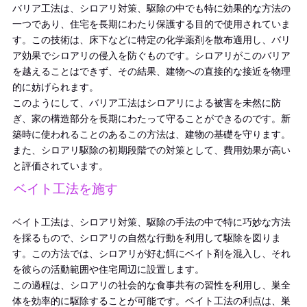
バリア工法は、シロアリ対策、駆除の中でも特に効果的な方法の
一つであり、住宅を長期にわたり保護する目的で使用されていま
す。この技術は、床下などに特定の化学薬剤を散布適用し、バリ
ア効果でシロアリの侵入を防ぐものです。シロアリがこのバリア
を越えることはできず、その結果、建物への直接的な接近を物理
的に妨げられます。
このようにして、バリア工法はシロアリによる被害を未然に防
ぎ、家の構造部分を長期にわたって守ることができるのです。新
築時に使われることのあるこの方法は、建物の基礎を守ります。
また、シロアリ駆除の初期段階での対策として、費用効果が高い
と評価されています。
ベイト工法を施す
ベイト工法は、シロアリ対策、駆除の手法の中で特に巧妙な方法
を採るもので、シロアリの自然な行動を利用して駆除を図りま
す。この方法では、シロアリが好む餌にベイト剤を混入し、それ
を彼らの活動範囲や住宅周辺に設置します。
この過程は、シロアリの社会的な食事共有の習性を利用し、巣全
体を効率的に駆除することが可能です。ベイト工法の利点は、巣