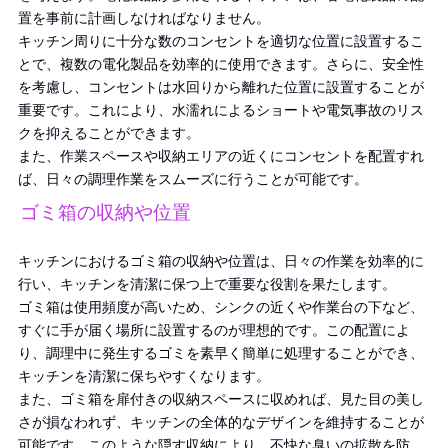
置を事前に計画しなければなりません。
キッチン周りに十分な数のコンセントを適切な位置に設置するこ
とで、複数の電化製品を効率的に使用できます。さらに、安全性
を考慮し、コンセントは水回りから離れた位置に設置することが
重要です。これにより、水濡れによるショートや電気事故のリス
クを抑えることができます。
また、作業スペースや収納エリアの近くにコンセントを配置すれ
ば、日々の調理作業をスムーズに行うことが可能です。
ゴミ箱の収納や位置
キッチンにおけるゴミ箱の収納や位置は、日々の作業を効率的に
行い、キッチンを清潔に保つ上で重要な役割を果たします。
ゴミ箱は使用頻度が高いため、シンクの近くや作業台の下など、
すぐに手が届く場所に設置するのが理想的です。この配置によ
り、調理中に発生するゴミを素早く簡単に処理することができ、
キッチンを清潔に保ちやすくなります。
また、ゴミ箱を扉付きの収納スペースに収めれば、見た目の美し
さが損なわれず、キッチンの全体的なデザインを維持することが
可能です。このような隠す収納により、不快な臭いの拡散を防