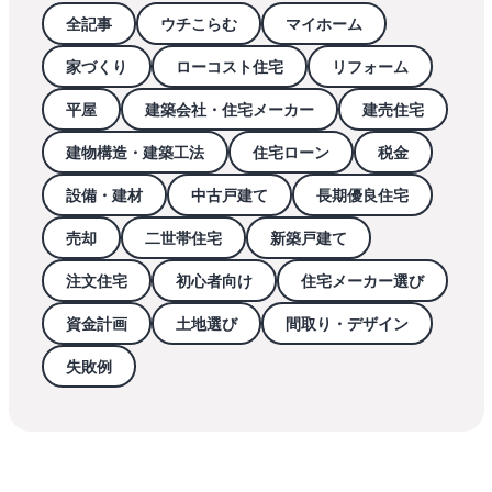
全記事
ウチこらむ
マイホーム
家づくり
ローコスト住宅
リフォーム
平屋
建築会社・住宅メーカー
建売住宅
建物構造・建築工法
住宅ローン
税金
設備・建材
中古戸建て
長期優良住宅
売却
二世帯住宅
新築戸建て
注文住宅
初心者向け
住宅メーカー選び
資金計画
土地選び
間取り・デザイン
失敗例