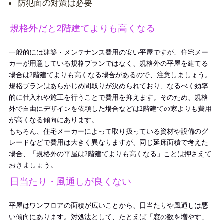
防犯面の対策は必要
規格外だと2階建てよりも高くなる
一般的には建築・メンテナンス費用の安い平屋ですが、住宅メー
カーが用意している規格プランではなく、規格外の平屋を建てる
場合は2階建てよりも高くなる
場合があるので
、注意しましょう。
規格プランはあらかじめ間取りが決められており、なるべく効率
的に仕入れや施工を行うことで費用を抑えます。
そのため、規格
外で
自由にデザインを依頼した場合などは2階建ての家よりも費用
が高くなる傾向にあります。
もちろん、住宅メーカーによって取り扱っている資材や設備のグ
レードなどで費用は大きく異なりますが、
同じ延床面積で考えた
場合、
「規格外の平屋は2階建てよりも高くなる」ことは押さえて
おきましょう。
日当たり・風通しが良くない
平屋はワンフロアの面積が広いことから、日当たりや風通しは悪
い傾向にあります。対処法として、たとえば「窓の数を増やす」