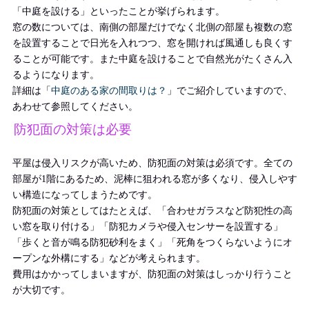
「中庭を設ける」といったことが挙げられます。
窓の数については、南側の部屋だけでなく北側の部屋も複数の窓
を設置することで日光を入れつつ、窓を開ければ風通しも良くす
ることが可能です。また中庭を設けることで
自然光がたくさん入
る
ようになります。
詳細は「
中庭のある家の間取りは？
」でご紹介していますので、
あわせて参照してください。
防犯面の対策は必要
平屋は侵入リスクが高いため、防犯面の対策は必須です。
全ての
部屋が1階にあるため、泥棒に狙われる窓が多くなり、
侵入しやす
い構造になってしまうためです。
防犯面の対策としてはたとえば、「合わせガラスなど防犯性の高
い窓を取り付ける」「防犯カメラや侵入センサーを設置する」
「歩くと音が鳴る防犯砂利をまく」「死角をつくらないようにオ
ープンな外構にする」などが考えられます。
費用はかかってしまいますが、防犯面
の対策はしっかり行う
こと
が大切です。