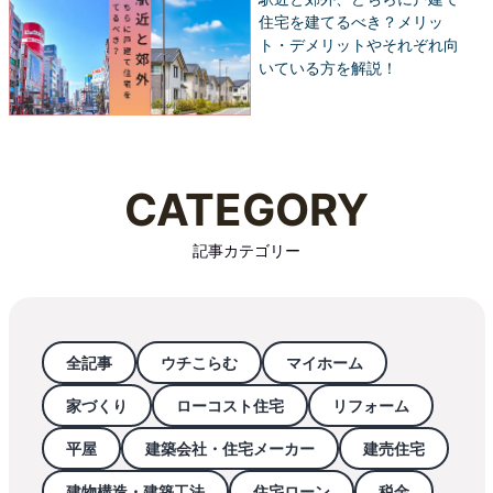
住宅を建てるべき？メリッ
ト・デメリットやそれぞれ向
いている方を解説！
CATEGORY
記事カテゴリー
全記事
ウチこらむ
マイホーム
家づくり
ローコスト住宅
リフォーム
平屋
建築会社・住宅メーカー
建売住宅
建物構造・建築工法
住宅ローン
税金