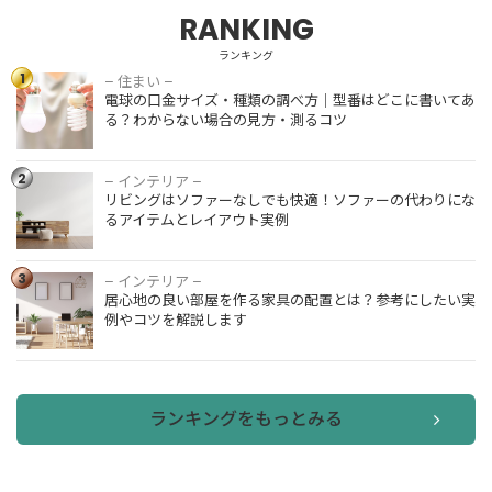
RANKING
ランキング
1
– 住まい –
電球の口金
電球の口金サイズ・種類の調べ方｜型番はどこに書いてあ
サイズ・種
る？わからない場合の見方・測るコツ
類の調べ方
｜型番はど
こに書いて
2
– インテリア –
リビングは
ある？わか
リビングはソファーなしでも快適！ソファーの代わりにな
ソファーな
らない場合
るアイテムとレイアウト実例
しでも快
の見方・測
適！ソファ
るコツ
ーの代わり
3
– インテリア –
居心地の良
になるアイ
居心地の良い部屋を作る家具の配置とは？参考にしたい実
い部屋を作
テムとレイ
例やコツを解説します
る家具の配
アウト実例
置とは？参
考にしたい
実例やコツ
を解説しま
ランキングをもっとみる
す