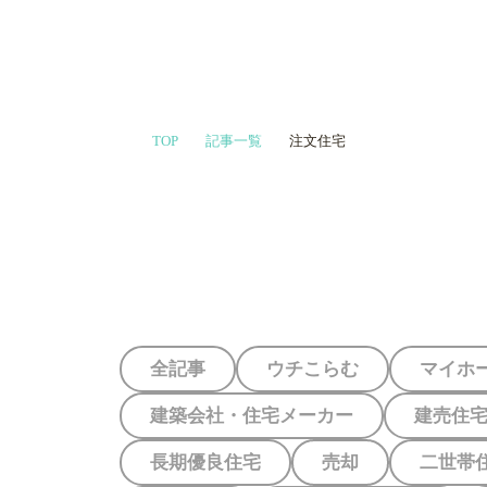
家づくりや会
TOP
記事一覧
注文住宅
プロに相談す
全記事
ウチこらむ
マイホ
建築会社・住宅メーカー
建売住
長期優良住宅
売却
二世帯