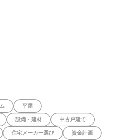
資料請求
住宅メーカーの
家づくりを
見学予約
特徴を知る
学ぶ
ム
平屋
設備・建材
中古戸建て
住宅メーカー選び
資金計画