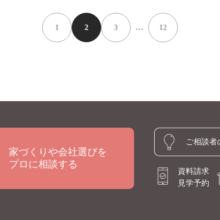
1
2
3
…
12
ご相談者
家づくりや会社選びを
プロに相談する
資料請求
見学予約