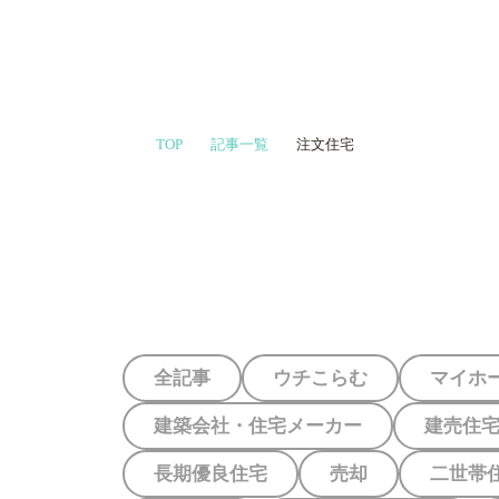
家づくりや会
TOP
記事一覧
注文住宅
プロに相談す
全記事
ウチこらむ
マイホ
建築会社・住宅メーカー
建売住
長期優良住宅
売却
二世帯