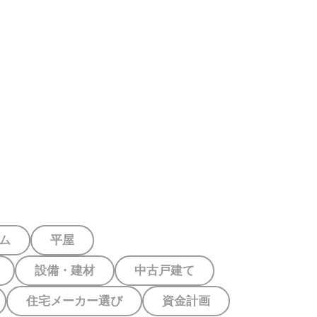
資料請求
住宅メーカーの
家づくりを
見学予約
特徴を知る
学ぶ
ム
平屋
設備・建材
中古戸建て
住宅メーカー選び
資金計画