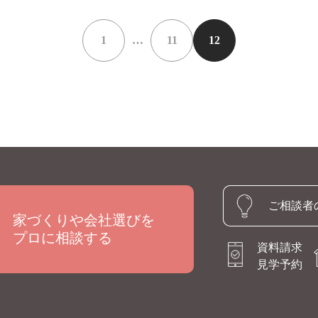
1
…
11
12
ご相談者
家づくりや会社選びを
プロに相談する
資料請求
見学予約